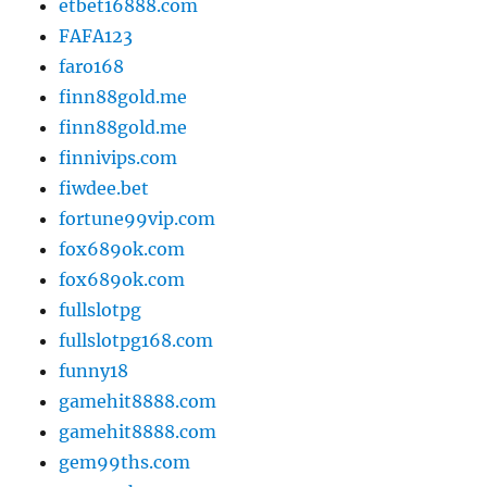
etbet16888.com
FAFA123
faro168
finn88gold.me
finn88gold.me
finnivips.com
fiwdee.bet
fortune99vip.com
fox689ok.com
fox689ok.com
fullslotpg
fullslotpg168.com
funny18
gamehit8888.com
gamehit8888.com
gem99ths.com