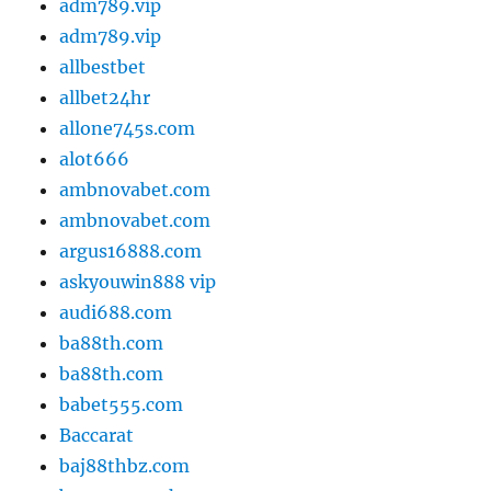
adm789.vip
adm789.vip
allbestbet
allbet24hr
allone745s.com
alot666
ambnovabet.com
ambnovabet.com
argus16888.com
askyouwin888 vip
audi688.com
ba88th.com
ba88th.com
babet555.com
Baccarat
baj88thbz.com