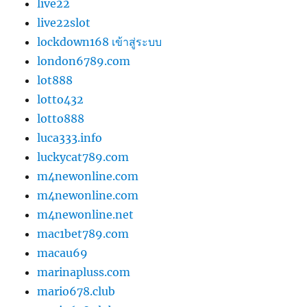
live22
live22slot
lockdown168 เข้าสู่ระบบ
london6789.com
lot888
lotto432
lotto888
luca333.info
luckycat789.com
m4newonline.com
m4newonline.com
m4newonline.net
mac1bet789.com
macau69
marinapluss.com
mario678.club