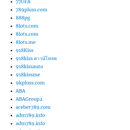
77UFA
789pluss.com
888pg
8lots.com
8lots.com
8lots.me
918Kiss
918kiss ดาวน์โหลด
918kissauto
918kissme
9kpluss.com
ABA
ABAGroup2
acebet789.com
adm789.info
adm789.info