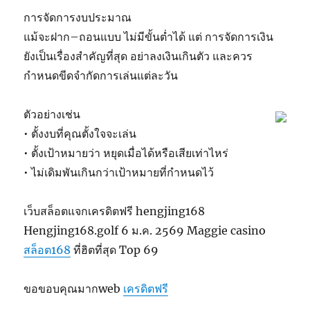
การจัดการงบประมาณ
แม้จะฝาก–ถอนแบบ ไม่มีขั้นต่ำได้ แต่ การจัดการเงิน
ยังเป็นเรื่องสำคัญที่สุด อย่าลงเงินเกินตัว และควร
กำหนดขีดจำกัดการเล่นแต่ละวัน
ตัวอย่างเช่น
• ตั้งงบที่คุณตั้งใจจะเล่น
• ตั้งเป้าหมายว่า หยุดเมื่อได้หรือเสียเท่าไหร่
• ไม่เดิมพันเกินกว่าเป้าหมายที่กำหนดไว้
เว็บสล็อตแจกเครดิตฟรี hengjing168
Hengjing168.golf 6 ม.ค. 2569 Maggie casino
สล็อต168
ที่ฮิตที่สุด Top 69
ขอขอบคุณมากweb
เครดิตฟรี