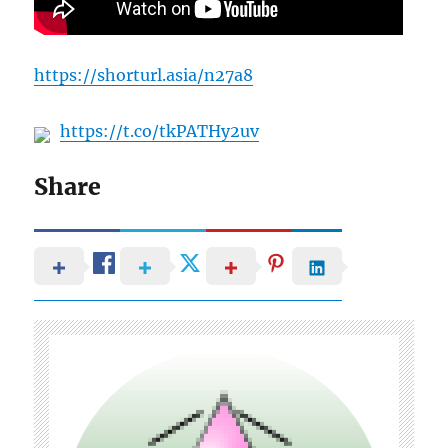
https://shorturl.asia/n27a8
https://t.co/tkPATHy2uv
Share