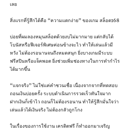
เลย
สิ่งแรกที่รู้สึกได้คือ “ความแตกง่าย” ของเกม สล็อต168
บ่อยที่ผมลองหมุนสล็อตด้วยงบไม่มากมาย แต่กลับได้
โบนัสหรือฟีเจอร์พิเศษค่อนข้างจะไว ทำให้เล่นแล้วมี
หวัง ไม่ต้องรอนานจนถึงหมดสนุก ยิ่งบางเกมมีระบบ
ฟรีสปินหรือแจ็คพอต ยิ่งช่วยเพิ่มช่องทางในการทำกำไร
ได้มากขึ้น
“แจกจริง” ไม่ใช่แค่คำชวนเชื่อ เนื่องจากจากที่ทดสอบ
ถอนเงินบ่อยครั้ง ระบบดำเนินการรวดเร็วทันใจมาก
ฝากเงินก็เข้าไว ถอนก็ไม่ต้องรอนาน ทำให้รู้สึกมั่นใจว่า
เล่นแล้วได้เงินจริง ไม่ต้องกลัวถูกโกง
ในเรื่องของการใช้งาน เครดิตฟรี ก็ทำออกมาเจริญ