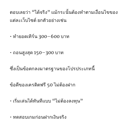
ตอบเลยว่า “ได้จริง” แม้กระนั้นต้องทำตามเงื่อนไขของ
แต่ละเว็บไซต์ ยกตัวอย่างเช่น
• ทำยอดเทิร์น 300–600 บาท
• ถอนสูงสุด 150–300 บาท
ซึ่งเป็นข้อตกลงมาตรฐานของโปรประเภทนี้
ข้อดีของเครดิตฟรี 50 ไม่ต้องฝาก
• เริ่มเล่นได้ทันทีแบบ “ไม่ต้องลงทุน”
• ทดสอบเกมก่อนฝากเงินจริง