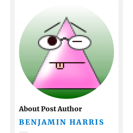
About Post Author
BENJAMIN HARRIS