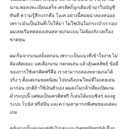
นาน พอลงทะเบียนเสร็จ เครดิตก็ถูกเติมเข้ามาในบัญชี
ทันที ความรู้สึกแรกคือ โอเค อย่างนี้ค่อยน่าลองหน่อย
เพราะมันเป็นเงินที่เว็บให้มา ไม่ใช่เงินในกระเป๋าเราเอง
ผมเลยเริ่มทดลองเล่นหลายเกมแบบ ไม่ต้องกังวลเรื่อง
ขาดทุน
ผมเริ่มจากเกมสล็อตก่อน เพราะเป็นแนวที่เข้าใจง่าย ไม่
ต้องคิดเยอะ แค่เลือกเกม กดกดเล่น แล้วลุ้นผลลัพธ์ ข้อดี
ของการใช้เครดิตฟรีคือ เราสามารถลองหลายเกมได้
จริง ๆ ตั้งแต่เกมยอดนิยม ไปจนถึงเกมใหม่ที่ไม่เคยเล่น
มาก่อน ปกติถ้าใช้เงินตัวเอง ผมคงไม่กล้าเสี่ยงเปิดเกม
มั่วๆแบบนี้ แต่พอเป็นเครดิตฟรี ก็เล่นได้แบบชิลๆ ลองดู
ระบบ โบนัส ฟรีสปิน และความสามารถพิเศษของแต่ละ
เกม
หลังจากนั้นผมลองขยับไปเล่นเกม hengjing168 อื่นๆ