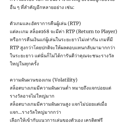
อื่น ๆ ที่สำคัญอีกหลายอย่าง เช่น:
ตัวเกมและอัตราการคืนผู้เล่น (RTP)
แต่ละเกม สล็อต168 จะมีค่า RTP (Return to Player)
หรือการคืนเงินแก่ผู้เล่นในระยะยาวไม่เท่ากัน เกมที่มี
RTP สูงกว่าโดยปกติจะให้ผลตอบแทนกลับมามากกว่า
ในระยะยาว แต่นั่นก็ไม่ได้การันตีว่าคุณจะชนะรางวัล
ใหญ่ในทุกครั้ง
ความผันผวนของเกม (Volatility)
สล็อตบางเกมมีความผันผวนต่ำ หมายถึงแจกบ่อยแต่
รางวัลอาจไม่ใหญ่มาก
สล็อตบางเกมมีความผันผวนสูง แจกไม่บ่อยแต่เมื่อ
แจก…รางวัลใหญ่มากกว่า
เลือกให้เข้ากับแนวการเล่นของตัวเอง เครดิตฟรี