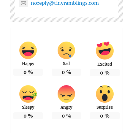
noreply@tinyramblings.com
Happy
Sad
Excited
0
%
0
%
0
%
Sleepy
Angry
Surprise
0
%
0
%
0
%