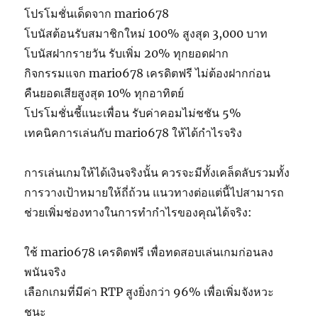
โปรโมชั่นเด็ดจาก mario678
โบนัสต้อนรับสมาชิกใหม่ 100% สูงสุด 3,000 บาท
โบนัสฝากรายวัน รับเพิ่ม 20% ทุกยอดฝาก
กิจกรรมแจก mario678 เครดิตฟรี ไม่ต้องฝากก่อน
คืนยอดเสียสูงสุด 10% ทุกอาทิตย์
โปรโมชั่นชี้แนะเพื่อน รับค่าคอมไม่ชชัน 5%
เทคนิคการเล่นกับ mario678 ให้ได้กำไรจริง
การเล่นเกมให้ได้เงินจริงนั้น ควรจะมีทั้งเคล็ดลับรวมทั้ง
การวางเป้าหมายให้ถี่ถ้วน แนวทางต่อแต่นี้ไปสามารถ
ช่วยเพิ่มช่องทางในการทำกำไรของคุณได้จริง:
ใช้ mario678 เครดิตฟรี เพื่อทดสอบเล่นเกมก่อนลง
พนันจริง
เลือกเกมที่มีค่า RTP สูงยิ่งกว่า 96% เพื่อเพิ่มจังหวะ
ชนะ