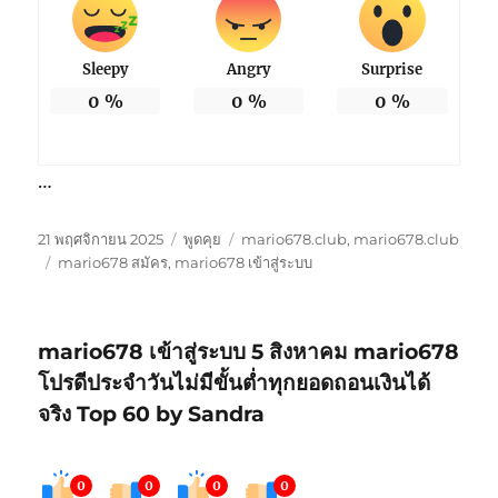
Sleepy
Angry
Surprise
0
%
0
%
0
%
…
เขียน
รูป
หมวด
21 พฤศจิกายน 2025
พูดคุย
mario678.club
,
mario678.club
เมื่อ
ป้าย
แบบ
หมู่
mario678 สมัคร
,
mario678 เข้าสู่ระบบ
กำกับ
เรื่อง
mario678 เข้าสู่ระบบ 5 สิงหาคม mario678
โปรดีประจำวันไม่มีขั้นต่ำทุกยอดถอนเงินได้
จริง Top 60 by Sandra
0
0
0
0