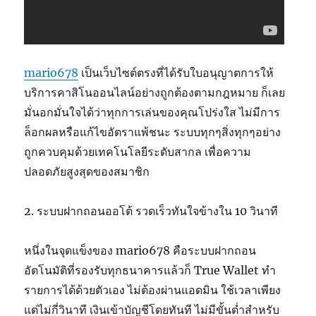
mario678
เป็นเว็บไซต์ตรงที่ได้รับใบอนุญาตการให้
บริการคาสิโนออนไลน์อย่างถูกต้องตามกฎหมาย ก็เลย
มั่นอกมั่นใจได้ว่าทุกการเล่นของคุณโปร่งใส ไม่มีการ
ล็อกผลหรือแก้ไขอัตราแพ้ชนะ ระบบทุกๆสิ่งทุกๆอย่าง
ถูกควบคุมด้วยเทคโนโลยีระดับสากล เพื่อความ
ปลอดภัยสูงสุดของสมาชิก
2. ระบบฝากถอนออโต้ รวดเร็วทันใจข้างใน 10 วินาที
หนึ่งในจุดแข็งของ mario678 คือระบบฝากถอน
อัตโนมัติที่รองรับทุกธนาคารแล้วก็ True Wallet ทำ
รายการได้ด้วยตัวเอง ไม่ต้องผ่านแอดมิน ใช้เวลาเพียง
แต่ไม่กี่วินาที เงินเข้าบัญชีโดยทันที ไม่มีขั้นต่ำสำหรับ