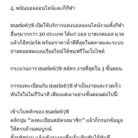
4. พนันบอลออนไลน์และก็กีฬา
mario678 เปิดให้บริการแทงบอลออนไลน์รวมทั้งกีฬา
อื่นๆมากกว่า 20 ประเภท ได้แก่ บอล บาสเกตบอล มวย
แล้วก็อีสปอร์ต พร้อมราคาน้ำดีที่สุดในตลาดและระบบ
ถ่ายทอดสดแบบเรียลไทม์ให้ชมฟรีในเว็บไซต์
กระบวนการ mario678 สมัคร ง่ายที่สุดใน 3 ขั้นตอน
การลงทะเบียนกับ mario678 ทำเป็นง่ายและรวดเร็ว
ทันใจในไม่กี่วินาที เพียงแต่เอาอย่างขั้นตอนต่อไปนี้:
เข้าเว็บหลักของ mario678
คลิกปุ่ม “ลงทะเบียนสมัครสมาชิก” แล้วก็กรอกข้อมูล
ให้ครบถ้วนสมบูรณ์
ตั้งรหัสผ่าน แล้วเข้าระบบเพื่อเริ่มเดิมพันได้ทันที