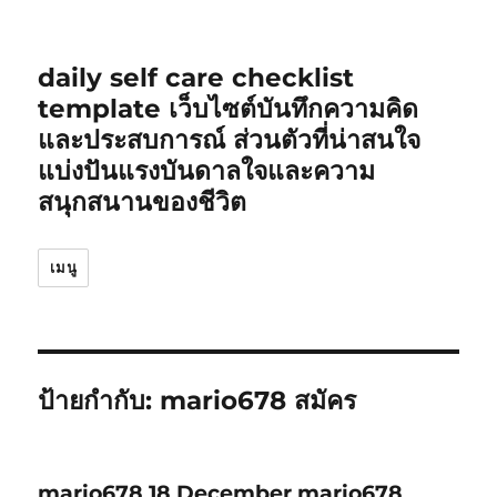
daily self care checklist
template เว็บไซต์บันทึกความคิด
และประสบการณ์ ส่วนตัวที่น่าสนใจ
แบ่งปันแรงบันดาลใจและความ
สนุกสนานของชีวิต
เมนู
ป้ายกำกับ:
mario678 สมัคร
mario678 18 December mario678