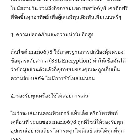
โบนัสรายวัน รวมถึงกิจกรรมแจก mario678 เครดิตฟรี
ที่จัดขึ้นทุกอาทิตย์ เพื่อผู้เล่นมีทุนเดิมพันเพิ่มแบบฟรีๆ
3. ความปลอดภัยและความน่านับถือสูง
เว็บไซต์ mario678 ใช้มาตรฐานการปกป้องคุ้มครอง
ข้อมูลระดับสากล (SSL Encryption) ทำให้เชื่อมั่นได้
ว่าข้อมูลส่วนตัวแล้วก็ธุรกรรมของคุณจะถูกเก็บเป็น
ความลับ 100% ไม่มีการรั่วไหลแน่นอน
4. รองรับทุกเครื่องใช้ไม้สอยการเล่น
ไม่ว่าจะเล่นบนคอมพิวเตอร์ แท็บเล็ต หรือโทรศัพท์
เคลื่อนที่ ระบบของ mario678 ถูกดีไซน์ให้รองรับทุก
อุปกรณ์อย่างเสถียร ไม่กระตุก ไม่ดีเลย์ เล่นได้ทุกที่ทุก
เวลา