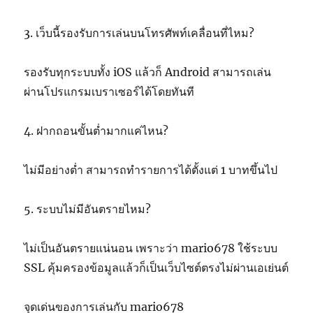
3. เว็บนี้รองรับการเล่นบนโทรศัพท์เคลื่อนที่ไหม?
รองรับทุกระบบทั้ง iOS แล้วก็ Android สามารถเล่น
ผ่านโปรแกรมเบราเซอร์ได้โดยทันที
4. ฝากถอนขั้นต่ำมากแค่ไหน?
ไม่มีอย่างต่ำ สามารถทำรายการได้ตั้งแต่ 1 บาทขึ้นไป
5. ระบบไม่มีอันตรายไหม?
ไม่เป็นอันตรายแน่นอน เพราะว่า mario678 ใช้ระบบ
SSL คุ้มครองข้อมูลแล้วก็เป็นเว็บไซต์ตรงไม่ผ่านเอเย่นต์
จุดเด่นของการเล่นกับ mario678