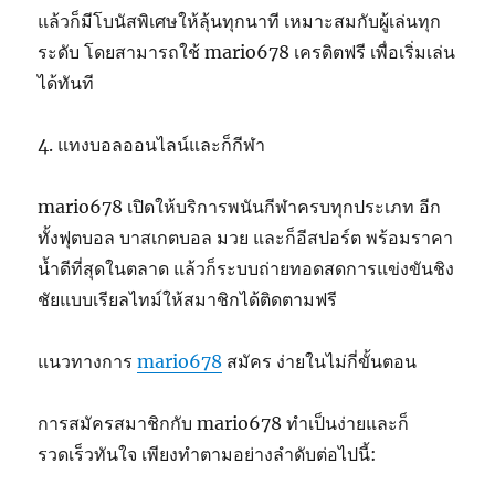
แล้วก็มีโบนัสพิเศษให้ลุ้นทุกนาที เหมาะสมกับผู้เล่นทุก
ระดับ โดยสามารถใช้ mario678 เครดิตฟรี เพื่อเริ่มเล่น
ได้ทันที
4. แทงบอลออนไลน์และก็กีฬา
mario678 เปิดให้บริการพนันกีฬาครบทุกประเภท อีก
ทั้งฟุตบอล บาสเกตบอล มวย และก็อีสปอร์ต พร้อมราคา
น้ำดีที่สุดในตลาด แล้วก็ระบบถ่ายทอดสดการแข่งขันชิง
ชัยแบบเรียลไทม์ให้สมาชิกได้ติดตามฟรี
แนวทางการ
mario678
สมัคร ง่ายในไม่กี่ขั้นตอน
การสมัครสมาชิกกับ mario678 ทำเป็นง่ายและก็
รวดเร็วทันใจ เพียงทำตามอย่างลำดับต่อไปนี้: