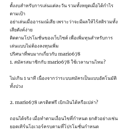
ตั้งงบสำหรับการเล่นแต่ละวัน รวมทั้งหยุดเมื่อได้กำไร
ตามเป้า
อย่าเล่นเมื่ออารมณ์เสีย เพราะว่าจะมีผลให้ไร้สติรวมทั้ง
เสียตังค์ง่าย
ติดตามโปรโมชั่นของเว็บไซต์ เพื่อเพิ่มทุนสำหรับการ
เล่นแบบไม่ต้องลงทุนเพิ่ม
ปริศนาที่พบมากเกี่ยวกับ mario678
1. สมัครสมาชิกกับ mario678 ใช้เวลานานไหม?
ไม่เกิน 1 นาที เนื่องจากว่าระบบสมัครเป็นแบบอัตโนมัติ
ทั้งปวง
2. mario678 เครดิตฟรี เบิกเงินได้หรือเปล่า?
ถอนได้จริง เมื่อทำตามเงื่อนไขที่กำหนด ยกตัวอย่างเช่น
ยอดเทิร์นโอเวอร์ครบตามที่โปรโมชั่นกำหนด