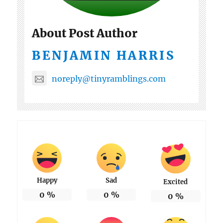
About Post Author
BENJAMIN HARRIS
noreply@tinyramblings.com
Happy
Sad
Excited
0
%
0
%
0
%