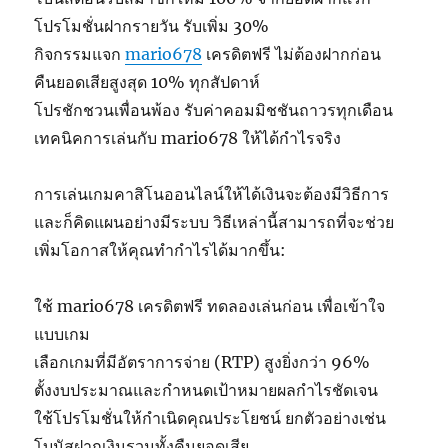
โปรโมชั่นฝากรายวัน รับเพิ่ม 30%
กิจกรรมแจก
mario678
เครดิตฟรี ไม่ต้องฝากก่อน
คืนยอดเสียสูงสุด 10% ทุกสัปดาห์
โปรชักชวนเพื่อนพ้อง รับค่าคอมมิชชันถาวรทุกเดือน
เทคนิคการเล่นกับ mario678 ให้ได้กำไรจริง
การเล่นเกมคาสิโนออนไลน์ให้ได้เงินจะต้องมีวิธีการ
และก็คิดแผนอย่างมีระบบ วิธีเหล่านี้สามารถที่จะช่วย
เพิ่มโอกาสให้คุณทำกำไรได้มากขึ้น:
ใช้ mario678 เครดิตฟรี ทดลองเล่นก่อน เพื่อเข้าใจ
แบบเกม
เลือกเกมที่มีอัตราการจ่าย (RTP) สูงยิ่งกว่า 96%
ตั้งงบประมาณและกำหนดเป้าหมายผลกำไรชัดเจน
ใช้โปรโมชั่นให้กำเนิดคุณประโยชน์ ยกตัวอย่างเช่น
โบนัสฝากเงินรวมทั้งคืนยอดเสีย