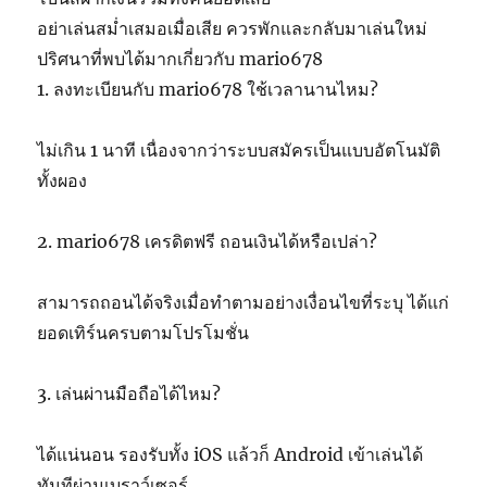
อย่าเล่นสม่ำเสมอเมื่อเสีย ควรพักและกลับมาเล่นใหม่
ปริศนาที่พบได้มากเกี่ยวกับ mario678
1. ลงทะเบียนกับ mario678 ใช้เวลานานไหม?
ไม่เกิน 1 นาที เนื่องจากว่าระบบสมัครเป็นแบบอัตโนมัติ
ทั้งผอง
2. mario678 เครดิตฟรี ถอนเงินได้หรือเปล่า?
สามารถถอนได้จริงเมื่อทำตามอย่างเงื่อนไขที่ระบุ ได้แก่
ยอดเทิร์นครบตามโปรโมชั่น
3. เล่นผ่านมือถือได้ไหม?
ได้แน่นอน รองรับทั้ง iOS แล้วก็ Android เข้าเล่นได้
ทันทีผ่านเบราว์เซอร์