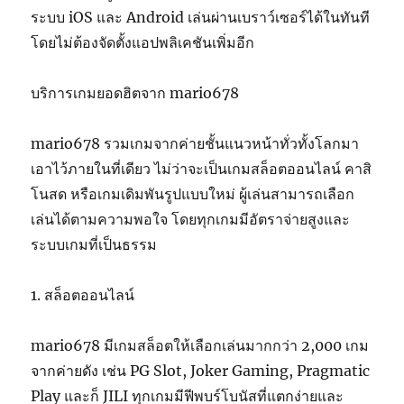
ระบบ iOS และ Android เล่นผ่านเบราว์เซอร์ได้ในทันที
โดยไม่ต้องจัดตั้งแอปพลิเคชันเพิ่มอีก
บริการเกมยอดฮิตจาก mario678
mario678 รวมเกมจากค่ายชั้นแนวหน้าทั่วทั้งโลกมา
เอาไว้ภายในที่เดียว ไม่ว่าจะเป็นเกมสล็อตออนไลน์ คาสิ
โนสด หรือเกมเดิมพันรูปแบบใหม่ ผู้เล่นสามารถเลือก
เล่นได้ตามความพอใจ โดยทุกเกมมีอัตราจ่ายสูงและ
ระบบเกมที่เป็นธรรม
1. สล็อตออนไลน์
mario678 มีเกมสล็อตให้เลือกเล่นมากกว่า 2,000 เกม
จากค่ายดัง เช่น PG Slot, Joker Gaming, Pragmatic
Play และก็ JILI ทุกเกมมีฟีพบร์โบนัสที่แตกง่ายและ