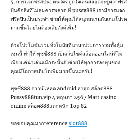
5. การแจกฟรีสปิน: คนใดที่ถูกใจเล่นสล็อตจะรู้ดีว่าฟรีส
ปินคือสิ่งที่ไม่สมควรพลาด ที่ pussy888 เรามีการแจก
ฟรีสปินเป็นประจำ ช่วยให้คุณได้สนุกสนานกับเกมโปรด
มากขึ้นโดยไม่ต้องเสียตังค์เพิ่ม!
ด้วยโปรโมชั่นรวมทั้งโบนัสที่นานาประการรวมทั้งคุ้ม
เช่นนี้ ทำให้ พุซซี่888 เป็นเว็บไซต์สล็อตออนไลน์ที่ไม่
เพียงแค่น่าเล่นแม้กระนั้นยังช่วยให้ทุกการลงทุนของ
คุณมีโอกาสเติบโตเพิ่มมากขึ้นนะครับ!
พุซซี่888 ดาวน์โหลด android ล่าสุด สล็อต888
Pussy888fun.vip 4 พฤษภา 2567 Matt casino
online สล็อต888แตกหนัก Top 82
ขอขอบคุณมากreference
slot888