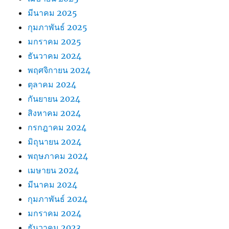
มีนาคม 2025
กุมภาพันธ์ 2025
มกราคม 2025
ธันวาคม 2024
พฤศจิกายน 2024
ตุลาคม 2024
กันยายน 2024
สิงหาคม 2024
กรกฎาคม 2024
มิถุนายน 2024
พฤษภาคม 2024
เมษายน 2024
มีนาคม 2024
กุมภาพันธ์ 2024
มกราคม 2024
ธันวาคม 2023