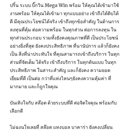
ปริ้น ระบบ บิ๊กวิน Mega Win พร้อม ให้คุณได้เข้ามาใช้
งานพร้อม ให้คุณได้เข้ามา ทุกแบบอย่าง เข้าถึงได้ดิบได้
ดี มีคุณประโยชน์ได้จริง เข้าถึงทุกข้อสำคัญ ในด้านการ
ลงทุนที่คุ้ม ต่อความพร้อม ในทุกส่วน ต่อการลงทุน ใน
ทุกส่วนประกอบ รวมทั้งยังคงคุณภาพที่ดี เป็นประโยชน์
อย่างยิ่งที่สุด ยังคงประสิทธิภาพ ที่นานัปการ แล้วก็ยังคง
เป็น สิ่งที่น่าประทับใจ ที่คุณสามารถเข้าถึงบริการ ในทุก
ส่วนที่จัดเต็ม ได้จริง เข้าถึงบริการ ในทุกต้นแบบ ในทุก
ประสิทธิภาพ ในสาระสำคัญ และก็ยังคง ความยอด
เยี่ยมที่ดี เป็นต่อ กว่าที่แห่งไหนๆยังคงความคุ้มค่า ที่
มากมาย และก็ถูกใจคุณ
บันเทิงใจกับ สล๊อต ด้วยระบบที่ดี ต่อจิตใจคุณ พร้อมกับ
เลือกดี
ไม่ฉงนใจเลยที่ สล๊อต แทงบอล บาคาร่า ยังคงเปลี่ยน