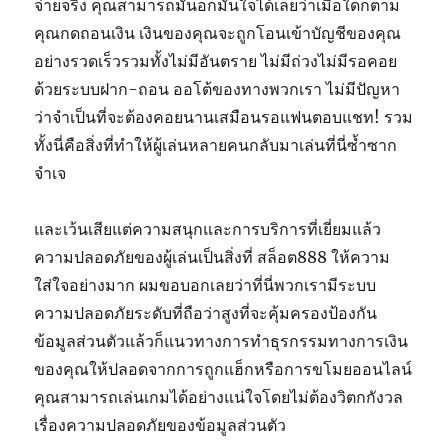
จ่ายจริง คุณสามารถมั่นอกมั่นใจได้เลยว่าเมื่อใดก็ตาม
คุณกดถอนเงิน เงินของคุณจะถูกโอนเข้าบัญชีของคุณ
อย่างรวดเร็วรวมทั้งไม่มีอันตราย ไม่มีถ่วงไม่มีรอคอย
ด้วยระบบฝาก-ถอน ออโต้ของทางพวกเรา ไม่มีปัญหา
ว่าจำเป็นที่จะต้องคอยนานเสมือนรอแฟนตอบแชท! รวม
ทั้งนี่คือสิ่งที่ทำให้ผู้เล่นหลายคนกลับมาเล่นที่นี่ซ้ำซาก
จำเจ
และเว้นเสียแต่ความสนุกและการบริการที่เยี่ยมแล้ว
ความปลอดภัยของผู้เล่นเป็นสิ่งที่ สล็อต888 ให้ความ
ใส่ใจอย่างมาก ผมขอบอกเลยว่าที่นี่พวกเรามีระบบ
ความปลอดภัยระดับที่ถือว่าสูงที่จะคุ้มครองป้องกัน
ข้อมูลส่วนตัวแล้วก็แนวทางการทำธุรกรรมทางการเงิน
ของคุณให้ปลอดจากการถูกแฮ็กหรือการขโมยออนไลน์
คุณสามารถเล่นเกมได้อย่างแน่ใจโดยไม่ต้องวิตกกังวล
เรื่องความปลอดภัยของข้อมูลส่วนตัว