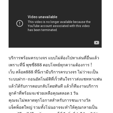
บริการพร้อมครบวงจร แบบไม่ต้องไปหาเล่นที่อื่นแล้ว
เพราะที่นี่ พุซซี่888 ตอบโจทย์ทุกความต้องการ !
เว็บ สล็อต888 ที่นี่เรามีบริการครบวงจร ไม่ว่าจะเป็น
ระบบฝาก-ถอนอัตโนมัติที่เร็วทันใจราวส่งแชทหาแฟน
แล้วได้รับการตอบกลับโดยทันที แล้วก็ทีมงานบริการ
ลูกค้าที่พร้อมจะช่วยเหลือคุณตลอด 1 วัน
คุณจะไม่พลาดทุกโอกาสสำหรับการชนะรางวัล
แจ็คพ็อตใหญ่ รวมทั้งโน่นอาจจะทำให้คุณกลายเป็น