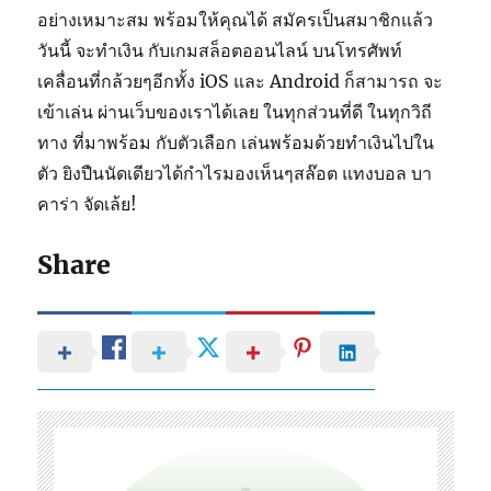
อย่างเหมาะสม พร้อมให้คุณได้ สมัครเป็นสมาชิกแล้ว
วันนี้ จะทำเงิน กับเกมสล็อตออนไลน์ บนโทรศัพท์
เคลื่อนที่กล้วยๆอีกทั้ง iOS และ Android ก็สามารถ จะ
เข้าเล่น ผ่านเว็บของเราได้เลย ในทุกส่วนที่ดี ในทุกวิถี
ทาง ที่มาพร้อม กับตัวเลือก เล่นพร้อมด้วยทำเงินไปใน
ตัว ยิงปืนนัดเดียวได้กำไรมองเห็นๆสล๊อต แทงบอล บา
คาร่า จัดเล้ย!
Share