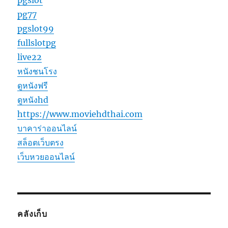
pg77
pgslot99
fullslotpg
live22
หนังชนโรง
ดูหนังฟรี
ดูหนังhd
https://www.moviehdthai.com
บาคาร่าออนไลน์
สล็อตเว็บตรง
เว็บหวยออนไลน์
คลังเก็บ