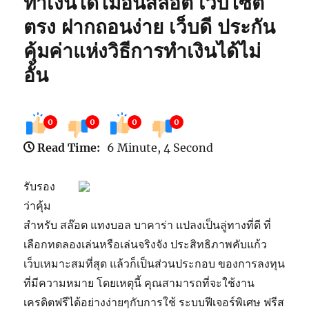
ทำเงินได้ไม่อั้นสล๊อต เว็บไซต์
ตรง ฝากถอนง่าย เว็บดี ประกัน
คุ้มค่าแห่งวิธีการทำเงินได้ไม่
อั้น
0
0
0
0
Read Time:
6 Minute, 4 Second
รับรอง
ว่าคุ้ม
สำหรับ สล๊อต แทงบอล บาคาร่า แปลงเป็นลู่ทางที่ดี ที่
เลือกทดลองเล่นหรือเล่นจริงจัง ประสิทธิภาพคับแก้ว
เว็บเหมาะสมที่สุด แล้วก็เป็นส่วนประกอบ ของการลงทุน
ที่มีความหมาย โดยเหตุนี้ คุณสามารถที่จะใช้งาน
เครดิตฟรีได้อย่างง่ายๆกับการใช้ ระบบฟีเจอร์พิเศษ ฟรีส