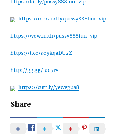
https://bit.ly/pussy888fun-vip
https://rebrand.ly/pussy888fun-vip
https://wow.in.th/pussy888fun-vip
https://t.co/ao5kqaDU2Z
http://gg.gg/1aq7rv
https://cutt.ly/7ewvg2a8
Share