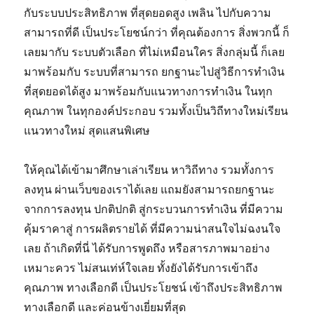
กับระบบประสิทธิภาพ ที่สุดยอดสูง เพลิน ไปกับความ
สามารถที่ดี เป็นประโยชน์กว่า ที่คุณต้องการ สิ่งพวกนี้ ก็
เลยมากับ ระบบตัวเลือก ที่ไม่เหมือนใคร สิ่งกลุ่มนี้ ก็เลย
มาพร้อมกับ ระบบที่สามารถ ยกฐานะไปสู่วิธีการทำเงิน
ที่สุดยอดได้สูง มาพร้อมกับแนวทางการทำเงิน ในทุก
คุณภาพ ในทุกองค์ประกอบ รวมทั้งเป็นวิถีทางใหม่เรียน
แนวทางใหม่ สุดแสนพิเศษ
ให้คุณได้เข้ามาศึกษาเล่าเรียน หาวิถีทาง รวมทั้งการ
ลงทุน ผ่านเว็บของเราได้เลย แถมยังสามารถยกฐานะ
จากการลงทุน ปกติปกติ สู่กระบวนการทำเงิน ที่มีความ
คุ้มราคาสู่ การผลิตรายได้ ที่มีความน่าสนใจไม่ฉงนใจ
เลย ถ้าเกิดที่นี่ ได้รับการพูดถึง หรือสารภาพมาอย่าง
เหมาะควร ไม่สนเท่ห์ใจเลย ทั้งยังได้รับการเข้าถึง
คุณภาพ ทางเลือกดี เป็นประโยชน์ เข้าถึงประสิทธิภาพ
ทางเลือกดี และค่อนข้างเยี่ยมที่สุด