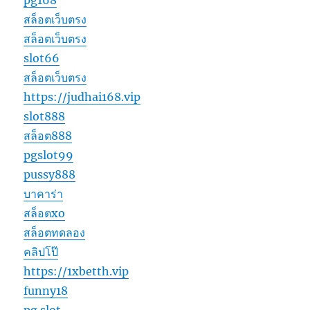
สล็อตเว็บตรง
สล็อตเว็บตรง
slot66
สล็อตเว็บตรง
https://judhai168.vip
slot888
สล็อต888
pgslot99
pussy888
บาคาร่า
สล็อตxo
สล็อตทดลอง
คลิปโป๊
https://1xbetth.vip
funny18
pg slot