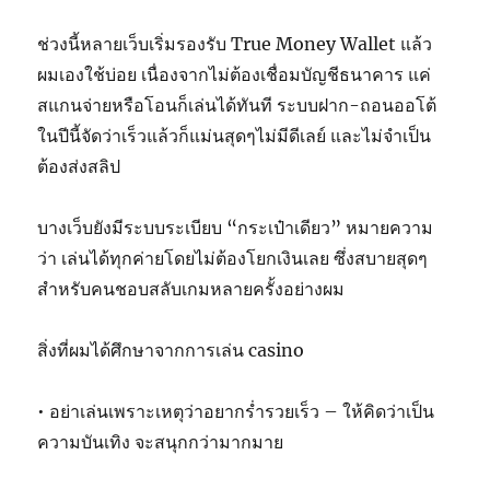
ช่วงนี้หลายเว็บเริ่มรองรับ True Money Wallet แล้ว
ผมเองใช้บ่อย เนื่องจากไม่ต้องเชื่อมบัญชีธนาคาร แค่
สแกนจ่ายหรือโอนก็เล่นได้ทันที ระบบฝาก-ถอนออโต้
ในปีนี้จัดว่าเร็วแล้วก็แม่นสุดๆไม่มีดีเลย์ และไม่จำเป็น
ต้องส่งสลิป
บางเว็บยังมีระบบระเบียบ “กระเป๋าเดียว” หมายความ
ว่า เล่นได้ทุกค่ายโดยไม่ต้องโยกเงินเลย ซึ่งสบายสุดๆ
สำหรับคนชอบสลับเกมหลายครั้งอย่างผม
สิ่งที่ผมได้ศึกษาจากการเล่น casino
• อย่าเล่นเพราะเหตุว่าอยากร่ำรวยเร็ว – ให้คิดว่าเป็น
ความบันเทิง จะสนุกกว่ามากมาย