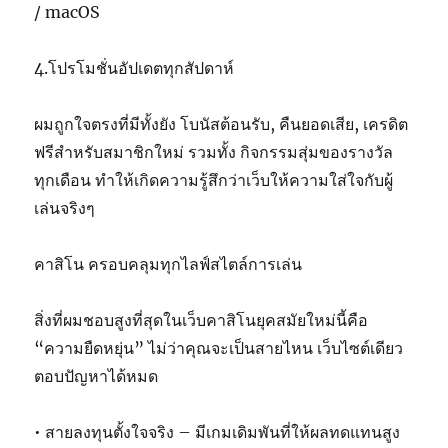
/ macOS
4.โปรโมชั่นอัปเดตทุกสัปดาห์
ผมถูกใจตรงที่มีทั้งยัง โบนัสต้อนรับ, คืนยอดเสีย, เครดิต
ฟรีสำหรับสมาชิกใหม่ รวมทั้ง กิจกรรมสุ่มของรางวัล
ทุกเดือน ทำให้เกิดความรู้สึกว่าเว็บให้ความใส่ใจกับผู้
เล่นจริงๆ
คาสิโน ครอบคลุมทุกไลฟ์สไตล์การเล่น
สิ่งที่ผมชอบสูงที่สุดในเว็บคาสิโนยุคสมัยใหม่นี้คือ
“ความยืดหยุ่น” ไม่ว่าคุณจะเป็นสายไหน เว็บไซต์เดียว
ตอบปัญหาได้หมด
• สายลงทุนตั้งใจจริง – มีเกมเดิมพันที่ให้ผลทดแทนสูง