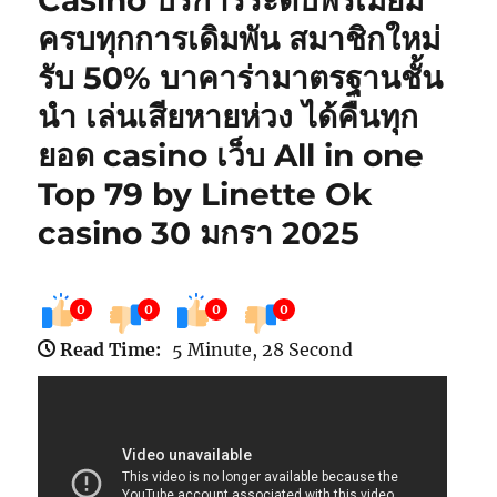
Casino บริการระดับพรีเมี่ยม
ครบทุกการเดิมพัน สมาชิกใหม่
รับ 50% บาคาร่ามาตรฐานชั้น
นำ เล่นเสียหายห่วง ได้คืนทุก
ยอด casino เว็บ All in one
Top 79 by Linette Ok
casino 30 มกรา 2025
0
0
0
0
Read Time:
5 Minute, 28 Second