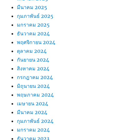
มีนาคม 2025
กุมภาพันธ์ 2025
มกราคม 2025
ธันวาคม 2024
พฤศจิกายน 2024
ตุลาคม 2024
กันยายน 2024
สิงหาคม 2024
กรกฎาคม 2024
มิถุนายน 2024
พฤษภาคม 2024
เมษายน 2024
มีนาคม 2024
กุมภาพันธ์ 2024
มกราคม 2024
ธันวาคม 2023