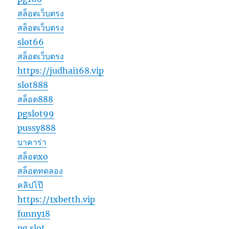
สล็อตเว็บตรง
สล็อตเว็บตรง
slot66
สล็อตเว็บตรง
https://judhai168.vip
slot888
สล็อต888
pgslot99
pussy888
บาคาร่า
สล็อตxo
สล็อตทดลอง
คลิปโป๊
https://1xbetth.vip
funny18
pg slot