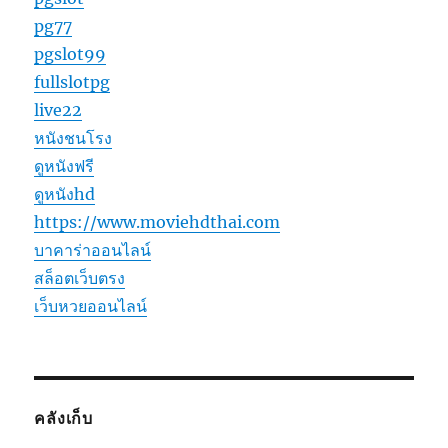
pg77
pgslot99
fullslotpg
live22
หนังชนโรง
ดูหนังฟรี
ดูหนังhd
https://www.moviehdthai.com
บาคาร่าออนไลน์
สล็อตเว็บตรง
เว็บหวยออนไลน์
คลังเก็บ