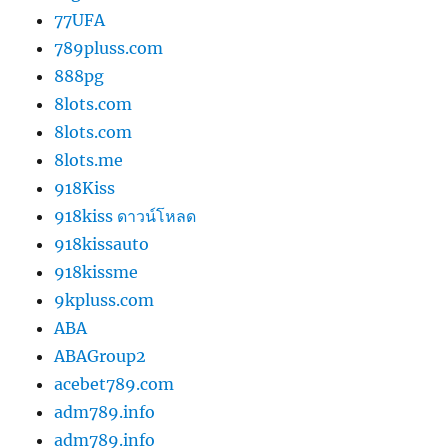
77UFA
789pluss.com
888pg
8lots.com
8lots.com
8lots.me
918Kiss
918kiss ดาวน์โหลด
918kissauto
918kissme
9kpluss.com
ABA
ABAGroup2
acebet789.com
adm789.info
adm789.info