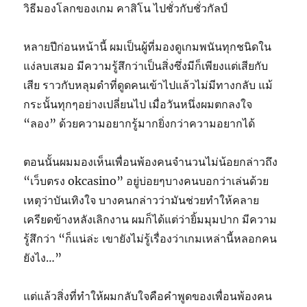
วิธีมองโลกของเกม คาสิโน ไปชั่วกับชั่วกัลป์
หลายปีก่อนหน้านี้ ผมเป็นผู้ที่มองดูเกมพนันทุกชนิดใน
แง่ลบเสมอ มีความรู้สึกว่าเป็นสิ่งซึ่งมีก็เพียงแต่เสียกับ
เสีย ราวกับหลุมดำที่ดูดคนเข้าไปแล้วไม่มีทางกลับ แม้
กระนั้นทุกๆอย่างเปลี่ยนไป เมื่อวันหนึ่งผมตกลงใจ
“ลอง” ด้วยความอยากรู้มากยิ่งกว่าความอยากได้
ตอนนั้นผมมองเห็นเพื่อนพ้องคนจำนวนไม่น้อยกล่าวถึง
“เว็บตรง okcasino” อยู่บ่อยๆบางคนบอกว่าเล่นด้วย
เหตุว่าบันเทิงใจ บางคนกล่าวว่ามันช่วยทำให้คลาย
เครียดข้างหลังเลิกงาน ผมก็ได้แต่ว่ายิ้มมุมปาก มีความ
รู้สึกว่า “ก็แน่ล่ะ เขายังไม่รู้เรื่องว่าเกมเหล่านี้หลอกคน
ยังไง…”
แต่แล้วสิ่งที่ทำให้ผมกลับใจคือคำพูดของเพื่อนพ้องคน