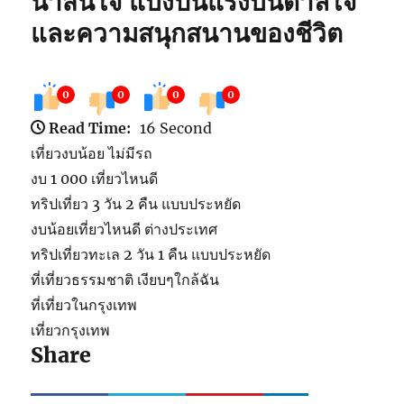
น่าสนใจ แบ่งปันแรงบันดาลใจ
และความสนุกสนานของชีวิต
0
0
0
0
Read Time:
16 Second
เที่ยวงบน้อย ไม่มีรถ
งบ 1 000 เที่ยวไหนดี
ทริปเที่ยว 3 วัน 2 คืน แบบประหยัด
งบน้อยเที่ยวไหนดี ต่างประเทศ
ทริปเที่ยวทะเล 2 วัน 1 คืน แบบประหยัด
ที่เที่ยวธรรมชาติ เงียบๆใกล้ฉัน
ที่เที่ยวในกรุงเทพ
เที่ยวกรุงเทพ
Share