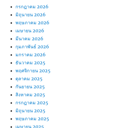
กรกฎาคม 2026
มิถุนายน 2026
พฤษภาคม 2026
เมษายน 2026
มีนาคม 2026
กุมภาพันธ์ 2026
มกราคม 2026
ธันวาคม 2025
พฤศจิกายน 2025
ตุลาคม 2025
กันยายน 2025
สิงหาคม 2025
กรกฎาคม 2025
มิถุนายน 2025
พฤษภาคม 2025
เมษายน 2025