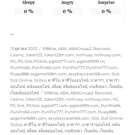
Sleepy
Angry
Surprise
0
%
0
%
0
%
…
เขียน
หมวด
13 ตุลาคม 2023
918Kiss
,
ABA
,
ABAGroup2
,
Baccarat
,
เมื่อ
หมู่
Casino
,
Joker123
,
Joker123th.com
,
no1huay
,
no1huay.com
,
PG
,
PG Slot
,
PGSlot
,
pgslot77.com
,
pgslot9999.co
,
PunPro66
,
PunPro66.com
,
PunPro777
,
PunPro777.com
,
Pussy888
,
sagame168th.com
,
sexybaccarat168.com
,
Slot
,
Slot Online
,
Slotxo
,
คาสิโน
,
คาสิโนออนไลน์
,
บาคาร่า
,
บาคาร่า
ออนไลน์
,
พนันออนไลน์
,
สล็อต
,
สล็อตออนไลน์
,
เกมยิงปลา
,
เว็บพนัน
,
ป้าย
เว็บพนันออนไลน์
918Kiss
,
ABA
,
ABAGroup2
,
Baccarat
,
กำกับ
Casino
,
Joker123
,
Joker123th
,
no1huay
,
no1huay.com
,
PG
,
PG Slot
,
PGSlot
,
pgslot77.com
,
pgslot999.com
,
PunPro66
,
PunPro66.com
,
PunPro777
,
PunPro777.com
,
Pussy888
,
sagame168th.com
,
sexybaccarat168.com
,
Slot
,
Slot Online
,
Slotxo
,
คาสิโน
,
คาสิโนออนไลน์
,
บาคาร่า
,
บาคาร่าออนไลน์
,
พนัน
ออนไลน์
,
สล็อต
,
สล็อตออนไลน์
,
เกมยิงปลา
,
เว็บพนัน
,
เว็บพนัน