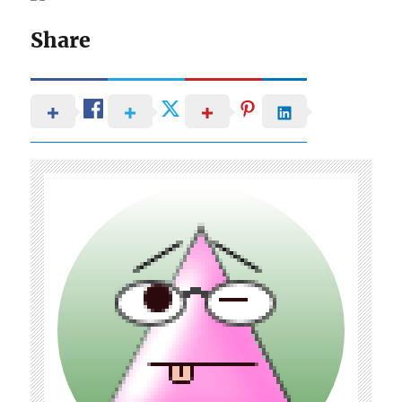
Share