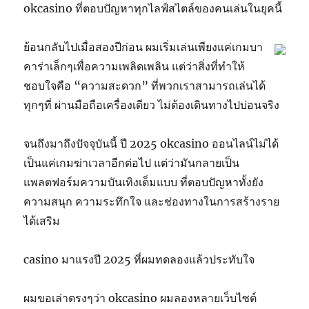
okcasino ที่ตอบปัญหาทุกไลฟ์สไตล์ของคนเล่นในยุคนี้
ย้อนกลับไปเมื่อสองปีก่อน ผมเริ่มเล่นเพียงแค่เกมบา
คาร่าเล็กๆเพื่อความเพลิดเพลิน แต่ว่าสิ่งที่ทำให้
ชอบใจคือ “ความสะดวก” ที่พวกเราสามารถเล่นได้
ทุกๆที่ ผ่านมือถือเครื่องเดียว ไม่ต้องเดินทางไปบ่อนจริง
จนถึงมาถึงปัจจุบันนี้ ปี 2025 okcasino ออนไลน์ไม่ได้
เป็นแค่เกมฆ่าเวลาอีกต่อไป แต่ว่ามันกลายเป็น
แพลตฟอร์มความบันเทิงเต็มแบบ ที่ตอบปัญหาทั้งยัง
ความสนุก ความระทึกใจ และช่องทางในการสร้างราย
ได้เสริม
casino มาแรงปี 2025 ที่ผมทดลองแล้วประทับใจ
ผมขอเล่าตรงๆว่า okcasino ผมลองหลายเว็บไซต์