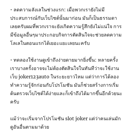
• ลดความลังเลในช่วงแรก: เมื่อพวกเรายังไม่มี
ประสบการณ์กับเว็บไซต์นั้นมาก่อน มันก็เป็นธรรมดา
เลยครับผมที่พวกเราจะยังเกิดความรู้สึกยังไม่แน่ใจ การ
มีข้อมูลอื่นๆมาประกอบกิจการตัดสินใจจะช่วยลดความ
โลเลในตอนแรกได้เยอะแยะเลยนะครับ
• ทดลองใช้งานดูเข้าถึงง่ายดายมากยิ่งขึ้น: หลายครั้ง
เราบางครั้งอาจจะไม่ต้องตัดสินใจในทันทีว่าจะใช้งาน
เว็บ joker123auto ในระยะยาวไหม แต่ว่าการได้ลอง
ทำความรู้จักก่อนกับโปรโมชัน มันก็ช่วยสร้างการเริ่ม
ต้นตรวจเว็บไซต์ได้ง่ายและก็เข้าถึงได้มากขึ้นอีกด้วยนะ
ครับ
แม้ว่าจะเริ่มจากโปรโมชัน slot joker แต่ว่าคนเล่นมัก
ดูอันอื่นตามมาด้วย