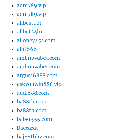
adm789.vip
adm789.vip
allbestbet
allbet24hr
allone745s.com
alot666
ambnovabet.com
ambnovabet.com
argus16888.com
askyouwin888 vip
audi688.com
ba88th.com
ba88th.com
babet555.com
Baccarat
baj88thbz.com