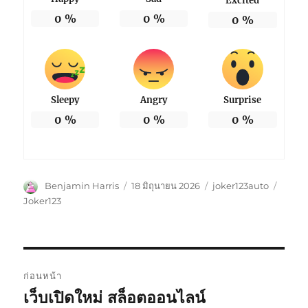
Excited
0
%
0
%
0
%
Sleepy
Angry
Surprise
0
%
0
%
0
%
ผู้
เขียน
หมวด
ป้าย
Benjamin Harris
18 มิถุนายน 2026
joker123auto
เขียน
เมื่อ
หมู่
กำกับ
Joker123
แนะแนว
ก่อนหน้า
เรื่อง
เว็บเปิดใหม่ สล็อตออนไลน์
เรื่อง