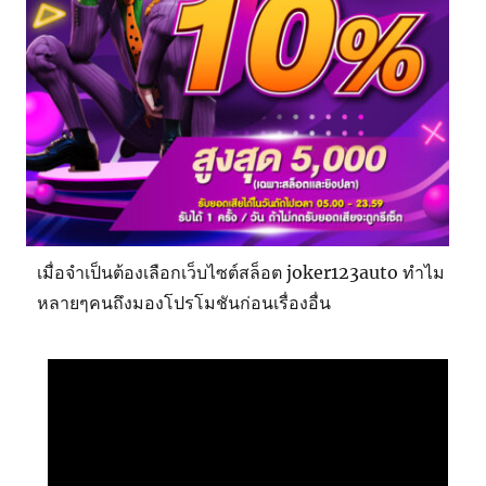
เมื่อจำเป็นต้องเลือกเว็บไซต์สล็อต joker123auto ทำไม
หลายๆคนถึงมองโปรโมชันก่อนเรื่องอื่น