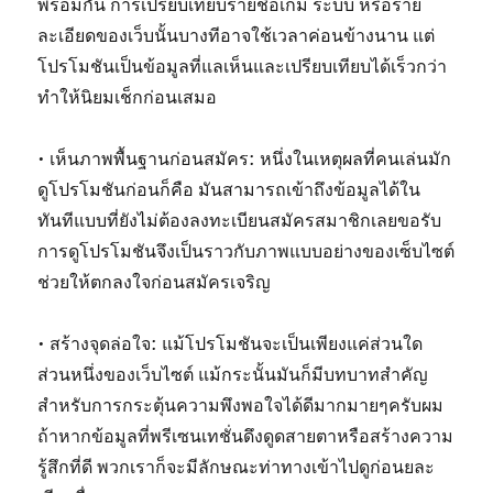
พร้อมกัน การเปรียบเทียบรายชื่อเกม ระบบ หรือราย
ละเอียดของเว็บนั้นบางทีอาจใช้เวลาค่อนข้างนาน แต่
โปรโมชันเป็นข้อมูลที่แลเห็นและเปรียบเทียบได้เร็วกว่า
ทำให้นิยมเช็กก่อนเสมอ
• เห็นภาพพื้นฐานก่อนสมัคร: หนึ่งในเหตุผลที่คนเล่นมัก
ดูโปรโมชันก่อนก็คือ มันสามารถเข้าถึงข้อมูลได้ใน
ทันทีแบบที่ยังไม่ต้องลงทะเบียนสมัครสมาชิกเลยขอรับ
การดูโปรโมชันจึงเป็นราวกับภาพแบบอย่างของเซ็บไซต์
ช่วยให้ตกลงใจก่อนสมัครเจริญ
• สร้างจุดล่อใจ: แม้โปรโมชันจะเป็นเพียงแค่ส่วนใด
ส่วนหนึ่งของเว็บไซต์ แม้กระนั้นมันก็มีบทบาทสำคัญ
สำหรับการกระตุ้นความพึงพอใจได้ดีมากมายๆครับผม
ถ้าหากข้อมูลที่พรีเซนเทชั่นดึงดูดสายตาหรือสร้างความ
รู้สึกที่ดี พวกเราก็จะมีลักษณะท่าทางเข้าไปดูก่อนยละ