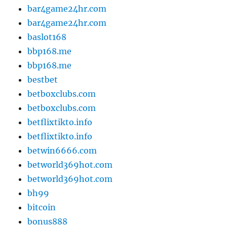
bar4game24hr.com
bar4game24hr.com
baslot168
bbp168.me
bbp168.me
bestbet
betboxclubs.com
betboxclubs.com
betflixtikto.info
betflixtikto.info
betwin6666.com
betworld369hot.com
betworld369hot.com
bh99
bitcoin
bonus888