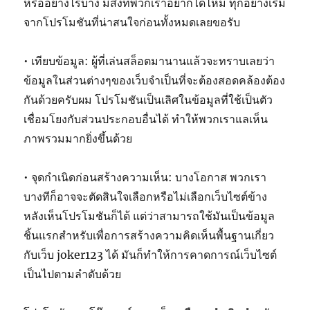
หรืออย่างไรบ้าง มีสิ่งที่พวกเราอยากได้ไหม ทุกอย่างเริ่ม
จากโปรโมชันที่น่าสนใจก่อนทั้งหมดเลยขอรับ
• เทียบข้อมูล: ผู้ที่เล่นสล็อตมานานแล้วจะทราบเลยว่า
ข้อมูลในส่วนต่างๆของเว็บจำเป็นที่จะต้องสอดคล้องต้อง
กันด้วยครับผม โปรโมชันเป็นเลิศในข้อมูลที่ใช้เป็นตัว
เชื่อมโยงกับส่วนประกอบอื่นได้ ทำให้พวกเราแลเห็น
ภาพรวมมากยิ่งขึ้นด้วย
• จุดกำเนิดก่อนสร้างความเห็น: บางโอกาส พวกเรา
บางทีก็อาจจะตัดสินใจเลือกหรือไม่เลือกเว็บไซต์ข้าง
หลังเห็นโปรโมชันก็ได้ แต่ว่าสามารถใช้มันเป็นข้อมูล
ชิ้นแรกสำหรับเพื่อการสร้างความคิดเห็นพื้นฐานเกี่ยว
กับเว็บ joker123 ได้ มันก็ทำให้การคาดการณ์เว็บไซต์
เป็นไปตามลำดับด้วย