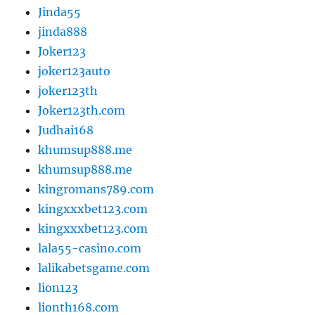
Jinda55
jinda888
Joker123
joker123auto
joker123th
Joker123th.com
Judhai168
khumsup888.me
khumsup888.me
kingromans789.com
kingxxxbet123.com
kingxxxbet123.com
lala55-casino.com
lalikabetsgame.com
lion123
lionth168.com