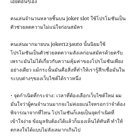
เอียดอื่นๆเอง
คนเล่นจำนวนหลายชิ้นบน joker slot ใช้โปรโมชันเป็น
ตัวช่วยลดความไม่แน่ใจก่อนสมัคร
คนเล่นมากมายบน joker123auto นั้นนิยมใช้
โปรโมชันเป็นตัวช่วยลดความลังเลก่อนสมัครด้วยครับ
เพราะมันไม่ได้เกี่ยวกับความคุ้มค่าของโปรโมชันเพียง
อย่างเดียว แม้กระนั้นมันคือสิ่งที่ทำให้เรารู้สึกเชื่อมั่นใน
ระบบต่างๆของเว็บไซต์ได้ราวหนึ่ง
• จุดกำเนิดที่กระจ่าง: เวลาที่ต้องเลือกเว็บไซต์ใหม่ ผม
มั่นใจว่าผู้คนจำนวนมากจะไม่ค่อยแน่ใจหรอกว่าจำต้อง
พิจารณาจากที่ไหน โปรโมชันก็เลยเป็นจุดกำเนิดที่
เข้าใจง่าย ข้อมูลจับต้องได้แล้วก็มองเห็นได้ทันที ทำให้
ตกลงใจได้แบบไม่ลังเลมากเกินไป