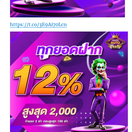
https://t.co/3E9Ai70Lcn