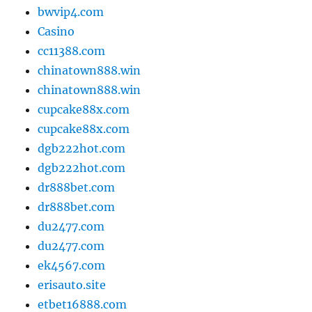
bwvip4.com
Casino
cc11388.com
chinatown888.win
chinatown888.win
cupcake88x.com
cupcake88x.com
dgb222hot.com
dgb222hot.com
dr888bet.com
dr888bet.com
du2477.com
du2477.com
ek4567.com
erisauto.site
etbet16888.com