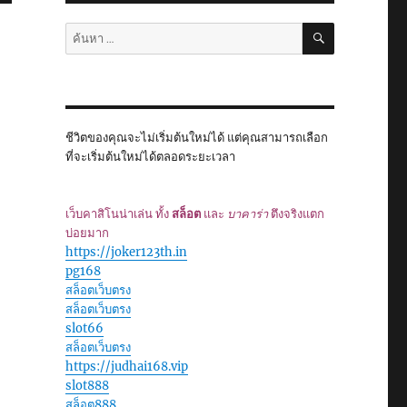
ค้นหา
ค้นหา:
ชีวิตของคุณจะไม่เริ่มต้นใหม่ได้ แต่คุณสามารถเลือก
ที่จะเริ่มต้นใหม่ได้ตลอดระยะเวลา
เว็บคาสิโนน่าเล่น ทั้ง
สล็อต
และ
บาคาร่า
ตึงจริงแตก
บ่อยมาก
https://joker123th.in
pg168
สล็อตเว็บตรง
สล็อตเว็บตรง
slot66
สล็อตเว็บตรง
https://judhai168.vip
slot888
สล็อต888