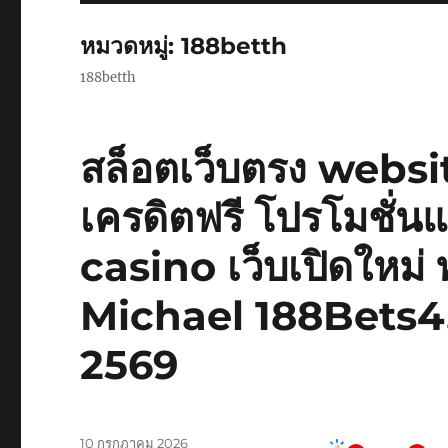
หมวดหมู่:
188betth
188betth
สล็อตเว็บตรง websi
เครดิตฟรี โปรโมชั่นแ
casino เว็บเปิดใหม่
Michael 188Bets
2569
เขียน
10 กรกฎาคม 2026