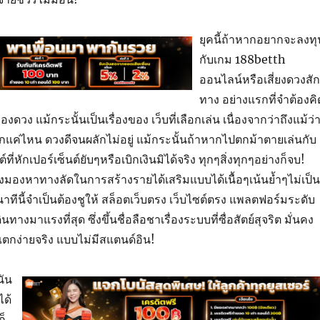
ยุคนี้ถ้าหากอยากจะลงทุ
กับเกม 188betth
ออนไลน์หรือเสี่ยงดวงสัก
ทาง อย่างแรกที่จำต้องคิ
ของดวง แม้กระนั้นเป็นเรื่องของ เว็บที่เลือกเล่น เนื่องจากว่าถึงแม้ว่
กแค่ไหน ดวงดีจนผลักไม่อยู่ แม้กระนั้นถ้าหากไปตกม้าตายเล่นกับ
นต์ที่หักเปอร์เซ็นต์ยับๆหรือเบิกเงินมิได้จริง ทุกๆสิ่งทุกๆอย่างก็จบ!
งมองหาทางลัดในการสร้างรายได้เสริมแบบได้เนื้อๆเน้นย้ำๆไม่เป็น
นาทีนี้จำเป็นต้องชูให้ สล็อตเว็บตรง เว็บไซต์ตรง แพลตฟอร์มระดับ
ินทางมาแรงที่สุด ซึ่งขึ้นชื่อลือชาเรื่องระบบที่ซื่อสัตย์สุจริต มั่นคง
แตกง่ายจริง แบบไม่มีสแตนด์อิน!
นัน
ได้
็