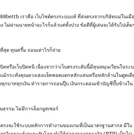
188betth เราคือ เว็บไซต์ตรงระบบแท้ ที่ส่งตรงจากบริษัทแม่ในเมื
ไม่ผ่านนายหน้าอะไรก็แล้วแต่ทั้งปวง ข้อดีที่ผู้เล่นจะได้รับไปเต็ม
ที่สุด ทุนครึ้ม ถอนเท่าไรก็จ่าย
ิดหรือเว็บปิดหนี เนื่องจากว่าเว็บตรงระดับนี้มีทุนหมุนเวียนในระ
แม้กระทั่งคุณดวงเฮงแจ็คพอตแตกหลักแสนหรือหลักล้านในตูดเดี
บทุกบาททุกเงิน ทำรายการถอนปุ๊บ เงินกระดอนเข้าบัญชีปั๊บข้างใน
นธรรม ไม่มีการล็อกยูสเซอร์
h ตรงจะใช้ระบบหลักการทำงานของเกมที่เป็นมาตรฐานสากล มีใบ
ค์กรวิเคราะห์เกมระดับโลก ทำให้ค่าการออกรางวัล (RTP) เป็นไป