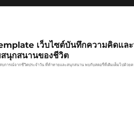
emplate เว็บไซต์บันทึกความคิดและ
สนุกสนานของชีวิต
บการณ์จากชีวิตประจำวัน ที่ท้าทายและสนุกสนาน พบกับสตอรี่ที่เติมเต็มไปด