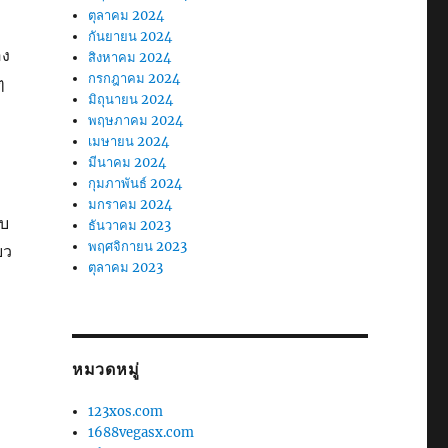
ตุลาคม 2024
กันยายน 2024
อง
สิงหาคม 2024
กรกฎาคม 2024
ๆ
มิถุนายน 2024
พฤษภาคม 2024
เมษายน 2024
มีนาคม 2024
กุมภาพันธ์ 2024
มกราคม 2024
บบ
ธันวาคม 2023
พฤศจิกายน 2023
ยว
ตุลาคม 2023
หมวดหมู่
123xos.com
1688vegasx.com