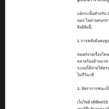
แม้กระนั้นสำหรับ 
นอก ไม่ผ่านคนกลาง 
จึงมีดังนี้:
1. การคลังมั่นคงสูง
หมดกังวลเรื่องโดนบ
หลายร้อยล้านบาท 
ระบบก็มีจ่ายให้คร
ไม่กี่วินาที
2. อัตราการชนะเป็
เว็บไซต์ 188bett
เซอร์ยืนยันจากอง