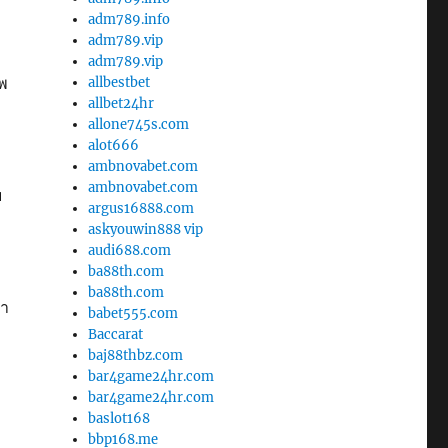
adm789.info
adm789.vip
adm789.vip
าพ
allbestbet
allbet24hr
allone745s.com
alot666
ambnovabet.com
ambnovabet.com
บ
argus16888.com
askyouwin888 vip
audi688.com
ba88th.com
ba88th.com
สา
babet555.com
Baccarat
baj88thbz.com
bar4game24hr.com
bar4game24hr.com
baslot168
bbp168.me