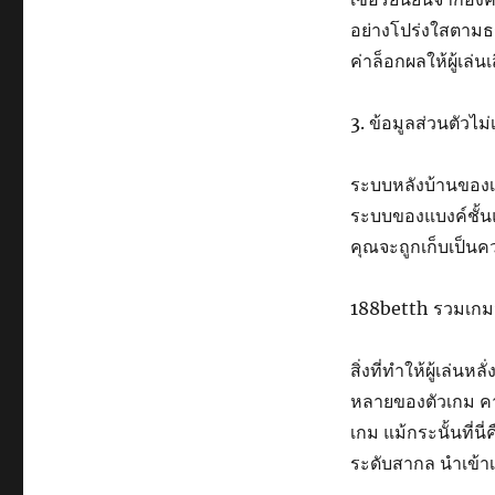
อย่างโปร่งใสตามธร
ค่าล็อกผลให้ผู้เล่น
3. ข้อมูลส่วนตัวไม่
ระบบหลังบ้านของเ
ระบบของแบงค์ชั้นแ
คุณจะถูกเก็บเป็นคว
188betth รวมเกมจ
สิ่งที่ทำให้ผู้เล่
หลายของตัวเกม คาสิ
เกม แม้กระนั้นที่นี
ระดับสากล นำเข้าเ