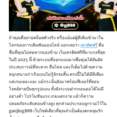
ถ้าคุณคือสายสล็อตตัวจริง หรือแม้แต่ผู้ที่เพิ่งเข้ามาใน
โลกของการเดิมพันออนไลน์ บอกเลยว่า
เครดิตฟรี
คือ
ชื่อที่คุณไม่สมควรมองข้าม เว็บเครดิตฟรีที่มาแรงที่สุด
ในปี 2025 นี้ ด้วยระบบที่ออกแบบมาเพื่อคุณได้สัมผัส
ประสบการณ์ที่สะดวก ลื่นไหล และก็เต็มไปด้วยความ
สนุกสนานร่าเริงแบบไม่รู้จักจบสิ้น ตรงนี้ไม่ได้มีดีเพียง
แค่เกมเยอะแยะ แม้กระนั้นยังมาพร้อมฟีเจอร์ที่ตอบ
โจทย์สายปั่นทุกรูปแบบ ทั้งยังระบบฝากถอนออโต้ไม่มี
อย่างต่ำ โปรโมชั่นแรง เกมแตกง่าย แล้วก็ความ
ปลอดภัยระดับค่อนข้างสูง ทุกส่วนประกอบถูกรวมไว้ใน
gaojing888 เว็บไซต์เดียวที่คุณจำเป็นต้องตกหลุมรัก