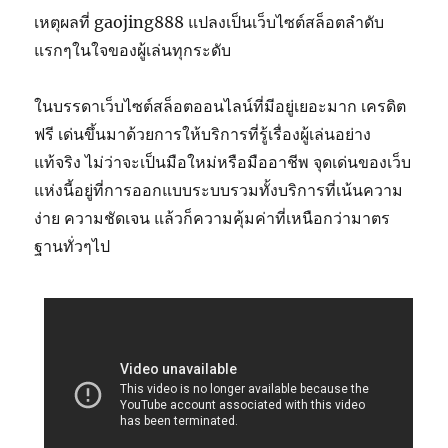
เหตุผลที่ gaojing888 แปลงเป็นเว็บไซต์สล็อตลำดับ
แรกๆในใจของผู้เล่นทุกระดับ
ในบรรดาเว็บไซต์สล็อตออนไลน์ที่มีอยู่เยอะมาก เครดิต
ฟรี เด่นขึ้นมาด้วยการให้บริการที่รู้เรื่องผู้เล่นอย่าง
แท้จริง ไม่ว่าจะเป็นมือใหม่หรือมืออาชีพ จุดเด่นของเว็บ
แห่งนี้อยู่ที่การออกแบบระบบรวมทั้งบริการที่เน้นความ
ง่าย ความชัดเจน แล้วก็ความคุ้มค่าที่เหนือกว่ามาตร
ฐานทั่วๆไป