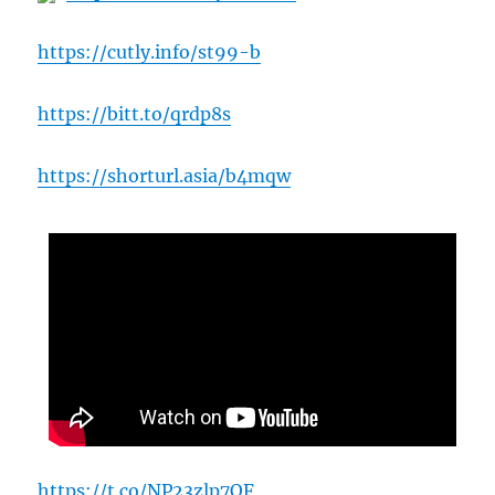
https://cutly.info/st99-b
https://bitt.to/qrdp8s
https://shorturl.asia/b4mqw
https://t.co/NP23zlp7QF