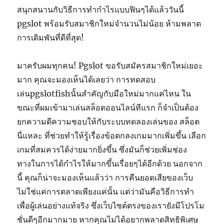
สนุกสนานกับวิธีการทำกำไรแบบฟินๆได้แล้ววันนี้
pgslot พร้อมรับสมาชิกใหม่จำนวนไม่น้อย ห้ามพลาด
การเดิมพันที่ดีที่สุด!
มาครับผมทุกคน! Pgslot ขอรับสมัครสมาชิกใหม่เยอะ
มาก คุณจะมองเห็นได้เลยว่า การทดสอบ
เล่นpgslotfishนั้นสำคัญกับมือใหม่มากแค่ไหน ใน
ขณะที่ผมเข้ามาเล่นสล็อตออนไลน์ทีแรก ก็จำเป็นต้อง
ยกความดีความชอบให้กับระบบทดลองเล่นของ สล็อต
นี่แหละ ที่ช่วยทำให้รู้เรื่องข้อตกลงเกมมากเพิ่มขึ้น เลือก
เกมที่สมควรได้ง่ายมากยิ่งขึ้น ซึ่งมันก็ช่วยเพิ่มช่อง
ทางในการได้กำไรให้มากขึ้นเรื่อยๆได้อีกด้วย นอกจาก
นี้ คุณก็น่าจะมองเห็นแล้วว่า การคืนยอดเสียของเว็บ
ไม่ใช่แค่การตลาดเพียงแค่นั้น แต่ว่ามันคือวิธีการทำ
เพื่อผู้เล่นอย่างแท้จริง ซึ่งเว็บไซต์ตรงของเรายังมีโปรโม
ชั่นดีๆอีกมากมาย หากคุณไม่ได้อยากพลาดสิทธิพิเศษ