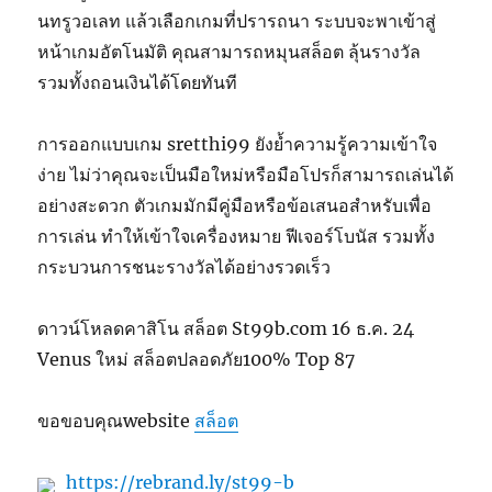
นทรูวอเลท แล้วเลือกเกมที่ปรารถนา ระบบจะพาเข้าสู่
หน้าเกมอัตโนมัติ คุณสามารถหมุนสล็อต ลุ้นรางวัล
รวมทั้งถอนเงินได้โดยทันที
การออกแบบเกม sretthi99 ยังย้ำความรู้ความเข้าใจ
ง่าย ไม่ว่าคุณจะเป็นมือใหม่หรือมือโปรก็สามารถเล่นได้
อย่างสะดวก ตัวเกมมักมีคู่มือหรือข้อเสนอสำหรับเพื่อ
การเล่น ทำให้เข้าใจเครื่องหมาย ฟีเจอร์โบนัส รวมทั้ง
กระบวนการชนะรางวัลได้อย่างรวดเร็ว
ดาวน์โหลดคาสิโน สล็อต St99b.com 16 ธ.ค. 24
Venus ใหม่ สล็อตปลอดภัย100% Top 87
ขอขอบคุณwebsite
สล็อต
https://rebrand.ly/st99-b