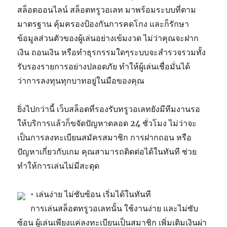
สล็อตออนไลน์ สล็อตทรูวอเลท มาพร้อมระบบที่ตาม
มาตรฐาน คุ้มครองป้องกันการคดโกง และก็รักษา
ข้อมูลส่วนตัวของผู้เล่นอย่างเข้มงวด ไม่ว่าคุณจะฝาก
เงิน ถอนเงิน หรือทำธุรกรรมใดๆระบบจะสำรวจรวมทั้ง
รับรองรายการอย่างปลอดภัย ทำให้ผู้เล่นเชื่อมั่นได้
ว่าการลงทุนทุกบาทอยู่ในมือของคุณ
ยิ่งไปกว่านี้ เว็บสล็อตที่รองรับทรูวอเลทยังมีทีมงานรอ
ให้บริการแล้วก็ขจัดปัญหาตลอด 24 ชั่วโมง ไม่ว่าจะ
เป็นการลงทะเบียนสมัครสมาชิก การฝากถอน หรือ
ปัญหาเกี่ยวกับเกม คุณสามารถติดต่อได้ในทันที ช่วย
ทำให้การเล่นไม่มีสะดุด
• เล่นง่าย ไม่ซับซ้อน เริ่มได้ในทันที
การเล่นสล็อตทรูวอเลทนั้น ใช้งานง่าย และไม่ซับ
ซ้อน ผู้เล่นเพียงแค่ลงทะเบียนเป็นสมาชิก เพิ่มเติมเงินผ่า