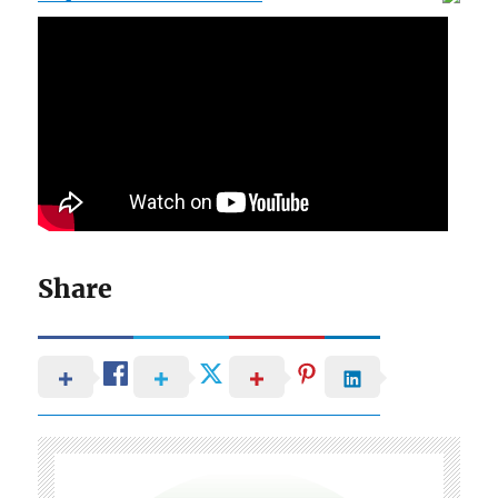
Share