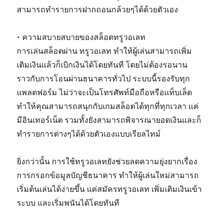
สามารถทำรายการฝากถอนกล้วยๆได้ด้วยตัวเอง
• ความสบายสบายของสล็อตทรูวอเลท
การเล่นสล็อตผ่าน ทรูวอเลท ทำให้ผู้เล่นสามารถเพิ่ม
เติมเงินแล้วก็เบิกเงินได้โดยทันที โดยไม่ต้องรอนาน
ราวกับการโอนผ่านธนาคารทั่วไป ระบบนี้รองรับทุก
แพลตฟอร์ม ไม่ว่าจะเป็นโทรศัพท์มือถือหรือแท็บเล็ต
ทำให้คุณสามารถสนุกกับเกมสล็อตได้ทุกที่ทุกเวลา แค่
มีอินเทอร์เน็ต รวมทั้งยังสามารถพิจารณายอดเงินและก็
ทำรายการต่างๆได้ด้วยตัวเองแบบเรียลไทม์
ยิ่งกว่านั้น การใช้ทรูวอเลทยังช่วยลดความยุ่งยากเรื่อง
การกรอกข้อมูลบัญชีธนาคาร ทำให้ผู้เล่นใหม่สามารถ
เริ่มต้นเล่นได้ง่ายขึ้น แค่สมัครทรูวอเลท เพิ่มเติมเงินเข้า
ระบบ และเริ่มพนันได้โดยทันที