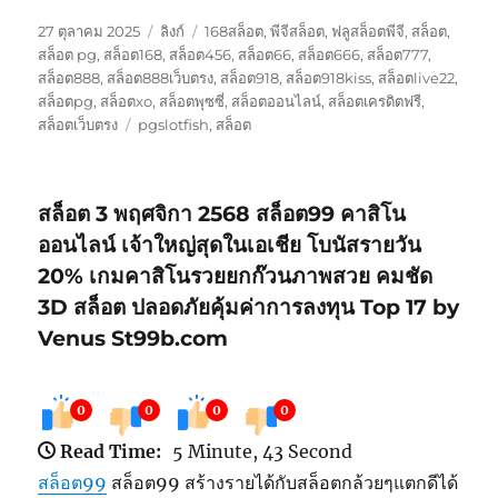
เขียน
รูป
หมวด
27 ตุลาคม 2025
ลิงก์
168สล็อต
,
พีจีสล็อต
,
ฟลูสล็อตพีจี
,
สล็อต
,
เมื่อ
แบบ
หมู่
สล็อต pg
,
สล็อต168
,
สล็อต456
,
สล็อต66
,
สล็อต666
,
สล็อต777
,
เรื่อง
สล็อต888
,
สล็อต888เว็บตรง
,
สล็อต918
,
สล็อต918kiss
,
สล็อตlive22
,
สล็อตpg
,
สล็อตxo
,
สล็อตพุซซี่
,
สล็อตออนไลน์
,
สล็อตเครดิตฟรี
,
ป้าย
สล็อตเว็บตรง
pgslotfish
,
สล็อต
กำกับ
สล็อต 3 พฤศจิกา 2568 สล็อต99 คาสิโน
ออนไลน์ เจ้าใหญ่สุดในเอเชีย โบนัสรายวัน
20% เกมคาสิโนรวยยกก๊วนภาพสวย คมชัด
3D สล็อต ปลอดภัยคุ้มค่าการลงทุน Top 17 by
Venus St99b.com
0
0
0
0
Read Time:
5 Minute, 43 Second
สล็อต99
สล็อต99 สร้างรายได้กับสล็อตกล้วยๆแตกดีได้