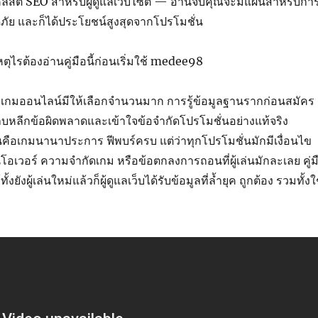
ลิสต์ SEO สำหรับผู้ดูแลเว็บไซต์ — อ่านจบคุณจะมีแผนสำหรับกา
อดภัย และก็ได้ประโยชน์สูงสุดจากโปรโมชั่น
ุไรต้องอ่านคู่มือนี้ก่อนเริ่มใช้ medee98
มเกมออนไลน์มีให้เลือกจำนวนมาก การรู้ข้อมูลฐานรากก่อนสมัคร
บหลีกข้อผิดพลาดและเข้าใจข้อจำกัดโปรโมชั่นอย่างแท้จริง
คือเกมนานาประการ ฟีพบร์ครบ แต่ว่าทุกโปรโมชั่นมักมีเงื่อนไข
นโอเวอร์ ความจำกัดเกม หรือข้อตกลงการถอนที่ผู้เล่นมักละเลย คู่ม
ั้งยังผู้เล่นใหม่แล้วก็ผู้ดูแลเว็บได้รับข้อมูลที่ล้ำยุค ถูกต้อง รวมทั้งใ