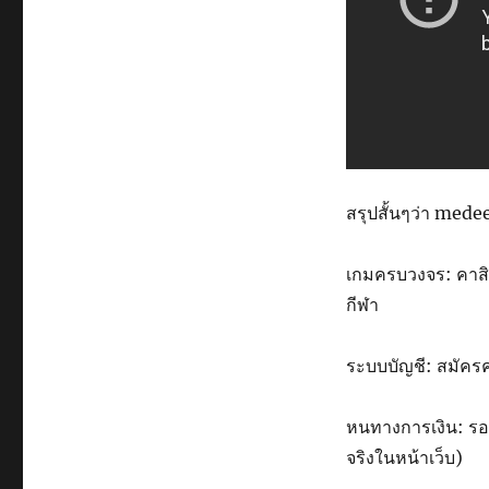
สรุปสั้นๆว่า mede
เกมครบวงจร: คาสิโ
กีฬา
ระบบบัญชี: สมัครค
หนทางการเงิน: รอ
จริงในหน้าเว็บ)