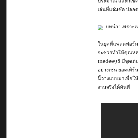
ประมาณ และก็เช็ค
เล่นที่แจ่มชัด ปล
บทนำ: เพราะเหต
ในยุคที่แพลตฟอร์
จะช่วยทำให้คุณหล
medee98 มีจุดเด่น
อย่างเช่น ยอดเทิร์
นี้วางแบบมาเพื่อให้ท
งานจริงได้ทันที