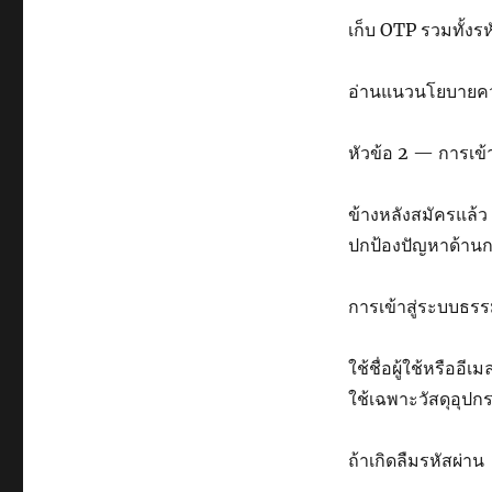
เก็บ OTP รวมทั้งร
อ่านแนวนโยบายควา
หัวข้อ 2 — การเข้
ข้างหลังสมัครแล้ว
ปกป้องปัญหาด้านก
การเข้าสู่ระบบธร
ใช้ชื่อผู้ใช้หรืออี
ใช้เฉพาะวัสดุอุปกร
ถ้าเกิดลืมรหัสผ่าน