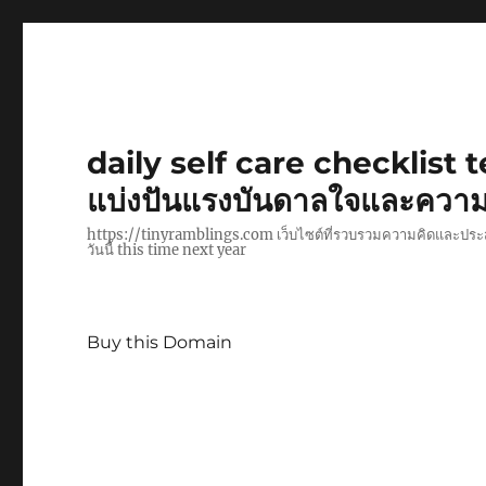
daily self care checklist t
แบ่งปันแรงบันดาลใจและความ
https://tinyramblings.com เว็บไซต์ที่รวบรวมความคิดและประส
วันนี้ this time next year
Buy this Domain