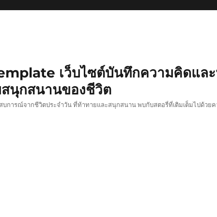
emplate เว็บไซต์บันทึกความคิดและ
สนุกสนานของชีวิต
บการณ์จากชีวิตประจำวัน ที่ท้าทายและสนุกสนาน พบกับสตอรี่ที่เติมเต็มไปด