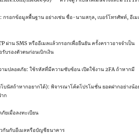
 กรอกข้อมูลพื้นฐาน อย่างเช่น ชื่อ-นามสกุล, เบอร์โทรศัพท์, อีเม
OTP ผ่าน SMS หรืออีเมลแล้วกรอกเพื่อยืนยัน ครั้งคราวอาจจำเป็น
อรับรองตัวตนก่อนเบิกเงิน
ความปลอดภัย: ใช้รหัสที่มีความซับซ้อน เปิดใช้งาน 2FA ถ้าหากมี
บโบนัสถ้าหากอยากได้): พิจารณาโค้ดโปรโมชั่น ยอดฝากอย่างน้อ
ฝาก
ภัยเมื่อลงทะเบียน
ียวกันกับอีเมลหรือบัญชีธนาคาร