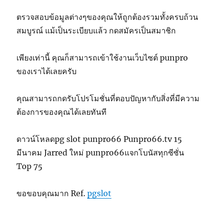
ตรวจสอบข้อมูลต่างๆของคุณให้ถูกต้องรวมทั้งครบถ้วน
สมบูรณ์ แม้เป็นระเบียบแล้ว กดสมัครเป็นสมาชิก
เพียงเท่านี้ คุณก็สามารถเข้าใช้งานเว็บไซต์ punpro
ของเราได้เลยครับ
คุณสามารถกดรับโปรโมชั่นที่ตอบปัญหากับสิ่งที่มีความ
ต้องการของคุณได้เลยทันที
ดาวน์โหลดpg slot punpro66 Punpro66.tv 15
มีนาคม Jarred ใหม่ punpro66แจกโบนัสทุกซีซั่น
Top 75
ขอขอบคุณมาก Ref.
pgslot