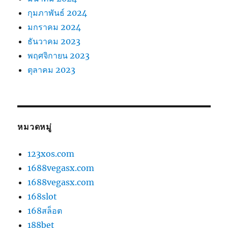
กุมภาพันธ์ 2024
มกราคม 2024
ธันวาคม 2023
พฤศจิกายน 2023
ตุลาคม 2023
หมวดหมู่
123xos.com
1688vegasx.com
1688vegasx.com
168slot
168สล็อต
188bet