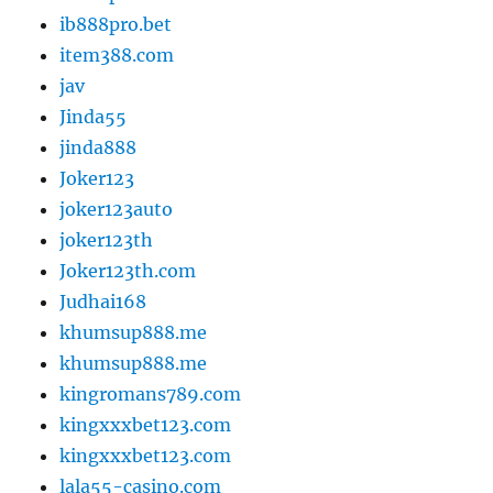
ib888pro.bet
item388.com
jav
Jinda55
jinda888
Joker123
joker123auto
joker123th
Joker123th.com
Judhai168
khumsup888.me
khumsup888.me
kingromans789.com
kingxxxbet123.com
kingxxxbet123.com
lala55-casino.com