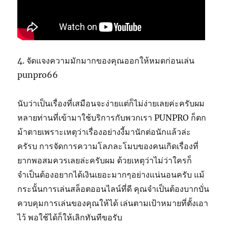
4. จัดแจงความมักมากของคุณออกให้หมดก่อนเล่น
punpro66
นับว่าเป็นเรื่องที่เสมือนจะง่ายแต่ก็ไม่ง่ายเลยค่ะครับผม
หลายท่านที่เข้ามาใช้บริการกับพวกเรา PUNPRO ก็ตก
ม้าตายเพราะเหตุว่าเรื่องอย่างงี้มานักต่อนักแล้วล่ะ
ครัรบ การจัดการความโลภละโมบของคนเกิดเรื่องที่
ยากพอสมควรเลยล่ะครับผม ด้วยเหตุว่าไม่ว่าใครก็
จำเป็นต้องอยากได้เงินเยอะมากๆอย่างแน่นอนครับ แม้
กระนั้นการเล่นสล็อตออนไลน์ที่ดี คุณจำเป็นต้องบากบั่น
ควบคุมการเล่นของคุณให้ได้ เล่นตามเป้าหมายที่ตั้งเอา
ไว้ พอใช้ได้ก็ให้เลิกทันทีขอรับ