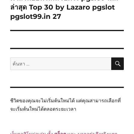
ไป:
ล่าสุด Top 30 by Lazaro pgslot
pgslot99.in 27
ค้นห
ค้นหา:
ชีวิตของคุณจะไม่เริ่มต้นใหม่ได้ แต่คุณสามารถเลือกที่
จะเริ่มต้นใหม่ได้ตลอดระยะเวลา