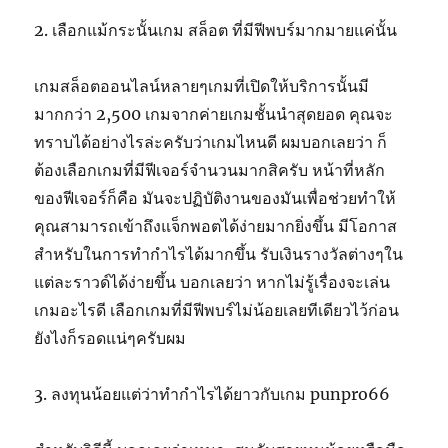
2. เลือกแม้กระนั้นเกม สล็อต ที่มีฟีพบร์มากมายแค่นั้น
เกมสล็อตออนไลน์หลายๆเกมที่เปิดให้บริการนั้นมี
มากกว่า 2,500 เกมจากค่ายเกมชั้นนำสุดยอด คุณจะ
ทราบได้อย่างไรล่ะครับว่าเกมไหนดี ผมบอกเลยว่า ก็
ต้องเลือกเกมที่มีฟีเจอร์จำนวนมากสิครับ หน้าที่หลัก
ของฟีเจอร์ก็คือ มันจะปฏิบัติงานของมันเพื่อช่วยทำให้
คุณสามารถเข้าถึงแจ็กพอตได้ง่ายมากยิ่งขึ้น มีโอกาส
สำหรับในการทำกำไรได้มากขึ้น รับเงินรางวัลต่างๆใน
แต่ละราวด์ได้ง่ายขึ้น บอกเลยว่า หากไม่รู้เรื่องจะเล่น
เกมอะไรดี เลือกเกมที่มีฟีพบร์ไม่น้อยเลยทีเดียวไว้ก่อน
ยังไงก็รอดแน่ๆครับผม
3. ลงทุนน้อยแต่ว่าทำกำไรได้ยาวกับเกม punpro66