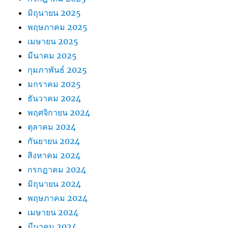
มิถุนายน 2025
พฤษภาคม 2025
เมษายน 2025
มีนาคม 2025
กุมภาพันธ์ 2025
มกราคม 2025
ธันวาคม 2024
พฤศจิกายน 2024
ตุลาคม 2024
กันยายน 2024
สิงหาคม 2024
กรกฎาคม 2024
มิถุนายน 2024
พฤษภาคม 2024
เมษายน 2024
มีนาคม 2024