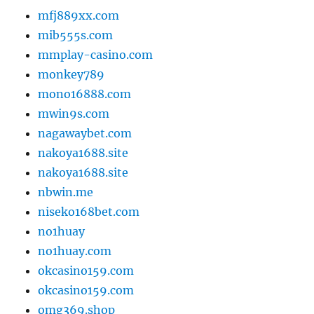
mfj889xx.com
mib555s.com
mmplay-casino.com
monkey789
mono16888.com
mwin9s.com
nagawaybet.com
nakoya1688.site
nakoya1688.site
nbwin.me
niseko168bet.com
no1huay
no1huay.com
okcasino159.com
okcasino159.com
omg369.shop