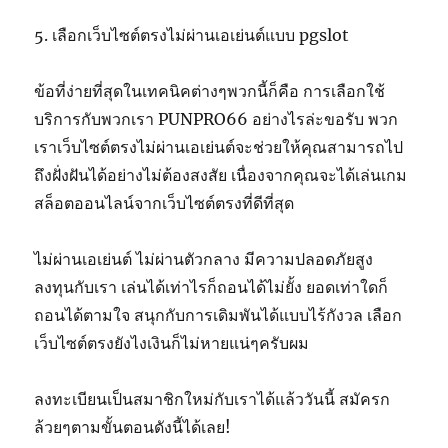
5. เลือกเว็บไซต์ตรงไม่ผ่านเอเย่นต์แบบ pgslot
ข้อที่ง่ายที่สุดในเทคนิคต่างๆพวกนี้ก็คือ การเลือกใช้
บริการกับพวกเรา PUNPRO66 อย่างไรล่ะขอรับ พวก
เราเว็บไซต์ตรงไม่ผ่านเอเย่นต์จะช่วยให้คุณสามารถไป
ถึงฝั่งฝันได้อย่างไม่ต้องสงสัย เนื่องจากคุณจะได้เล่นเกม
สล็อตออนไลน์จากเว็บไซต์ตรงที่ดีที่สุด
ไม่ผ่านเอเย่นต์ ไม่ผ่านตัวกลาง มีความปลอดภัยสูง
ลงทุนกับเรา เล่นได้เท่าไรก็ถอนได้ไม่ยั้ง ยอดเท่าใดก็
ถอนได้ตามใจ สนุกกับการเดิมพันได้แบบไร้กังวล เลือก
เว็บไซต์ตรงยังไงเงินก็ไม่หายแน่ๆครับผม
ลงทะเบียนเป็นสมาชิกใหม่กับเราได้แล้ววันนี้ สมัครก
ล้วยๆตามขั้นตอนดังนี้ได้เลย!