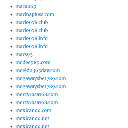
macau69
marinapluss.com
mario678.club
mario678.club
mario678.info
mario678.info
mars95
medee989.com
meekin365day.com
megawaysbet789.com
megawaysbet789.com
mercyrosa168.com
mercyrosa168.com
mexicanoo.com
mexicanoo.net
mexicanoo.net