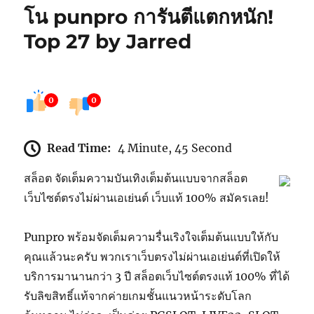
โน punpro การันตีแตกหนัก!
Top 27 by Jarred
0
0
Read Time:
4 Minute, 45 Second
สล็อต จัดเต็มความบันเทิงเต็มต้นแบบจากสล็อต
เว็บไซต์ตรงไม่ผ่านเอเย่นต์ เว็บแท้ 100% สมัครเลย!
Punpro พร้อมจัดเต็มความรื่นเริงใจเต็มต้นแบบให้กับ
คุณแล้วนะครับ พวกเราเว็บตรงไม่ผ่านเอเย่นต์ที่เปิดให้
บริการมานานกว่า 3 ปี สล็อตเว็บไซต์ตรงแท้ 100% ที่ได้
รับลิขสิทธิ์แท้จากค่ายเกมชั้นแนวหน้าระดับโลก