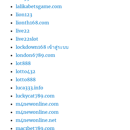
lalikabetsgame.com
lion123
lionth168.com
live22
live22slot
lockdown168 เข้าสู่ระบบ
london6789.com
lot888
lotto432
lotto888
luca333.info
luckycat789.com
m4newonline.com
m4newonline.com
m4newonline.net
mac1bet789.com