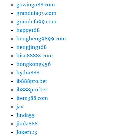
gowingo88.com
grandufa99.com
grandufa99.com
happy168
hengheng9899.com
hengjing168
hiso8888s.com
hongkong456
hydra888
ib888pro.bet
ib888pro.bet
item388.com
jav
Jinda55
jinda888
Joker123