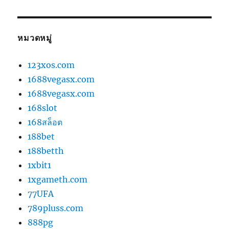
หมวดหมู่
123xos.com
1688vegasx.com
1688vegasx.com
168slot
168สล็อต
188bet
188betth
1xbit1
1xgameth.com
77UFA
789pluss.com
888pg