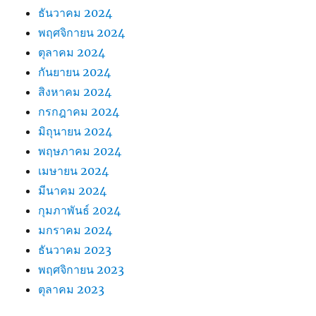
ธันวาคม 2024
พฤศจิกายน 2024
ตุลาคม 2024
กันยายน 2024
สิงหาคม 2024
กรกฎาคม 2024
มิถุนายน 2024
พฤษภาคม 2024
เมษายน 2024
มีนาคม 2024
กุมภาพันธ์ 2024
มกราคม 2024
ธันวาคม 2023
พฤศจิกายน 2023
ตุลาคม 2023