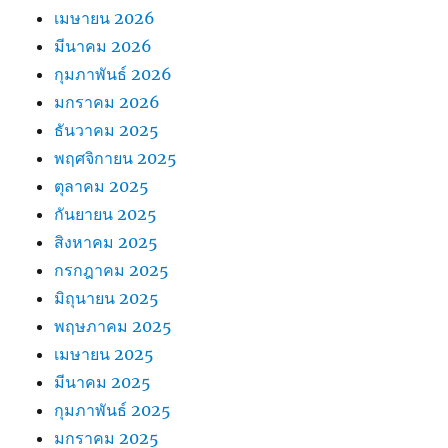
เมษายน 2026
มีนาคม 2026
กุมภาพันธ์ 2026
มกราคม 2026
ธันวาคม 2025
พฤศจิกายน 2025
ตุลาคม 2025
กันยายน 2025
สิงหาคม 2025
กรกฎาคม 2025
มิถุนายน 2025
พฤษภาคม 2025
เมษายน 2025
มีนาคม 2025
กุมภาพันธ์ 2025
มกราคม 2025