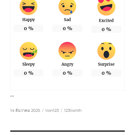
Happy
Sad
Excited
0
%
0
%
0
%
Sleepy
Angry
Surprise
0
%
0
%
0
%
…
เขียน
หมวด
ป้าย
14 ธันวาคม 2025
lion123
123lionth
เมื่อ
หมู่
กำกับ