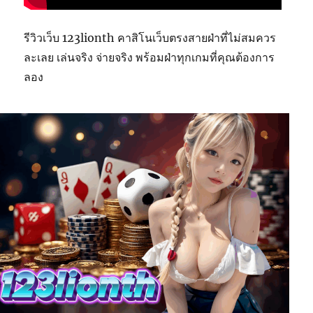
รีวิวเว็บ 123lionth คาสิโนเว็บตรงสายฝ่าที่ไม่สมควร
ละเลย เล่นจริง จ่ายจริง พร้อมฝ่าทุกเกมที่คุณต้องการ
ลอง