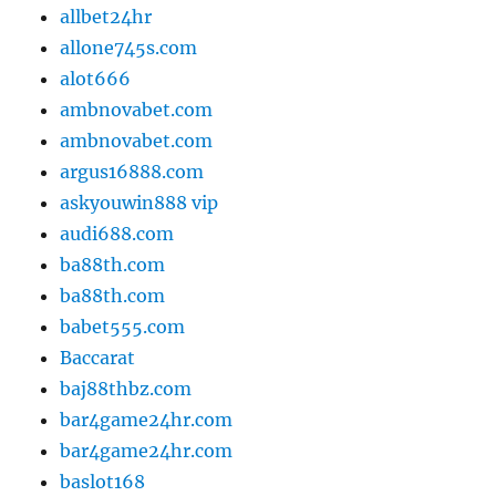
allbet24hr
allone745s.com
alot666
ambnovabet.com
ambnovabet.com
argus16888.com
askyouwin888 vip
audi688.com
ba88th.com
ba88th.com
babet555.com
Baccarat
baj88thbz.com
bar4game24hr.com
bar4game24hr.com
baslot168