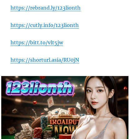
https://rebrand.ly/123lionth
https://cutly.info/123lionth
https://bitt.to/vlt5jw
https://shorturl.asia/RU0jN