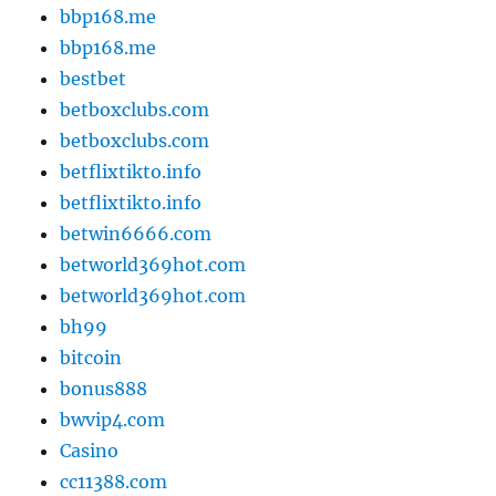
bbp168.me
bbp168.me
bestbet
betboxclubs.com
betboxclubs.com
betflixtikto.info
betflixtikto.info
betwin6666.com
betworld369hot.com
betworld369hot.com
bh99
bitcoin
bonus888
bwvip4.com
Casino
cc11388.com