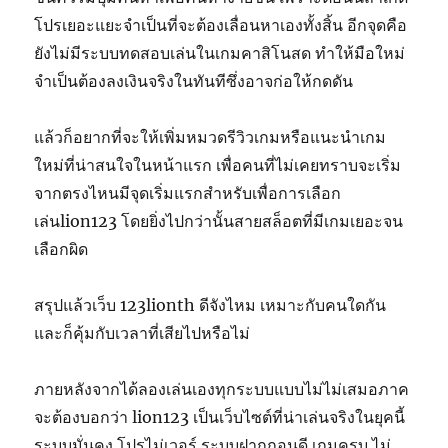
โปรเยอะแยะจำเป็นที่จะต้องเลื่อนหาเองทั้งสิ้น อีกจุดคือ
ยังไม่มีระบบทดสอบเล่นในเกมคาสิโนสด ทำให้มือใหม่
จำเป็นต้องลงเงินจริงในทันทีซึ่งอาจก่อให้กดดัน
แล้วก็อยากที่จะให้เพิ่มหมวดรีวิวเกมหรือแนะนำเกม
ใหม่ที่น่าสนใจในหน้าแรก เพื่อคนที่ไม่เคยทราบจะเริ่ม
จากตรงไหนมีจุดเริ่มแรกสำหรับเพื่อการเลือก
เล่นlion123 โดยยิ่งไปกว่านั้นสายสล็อตที่มีเกมเยอะจน
เลือกผิด
สรุปแล้วเว็บ 123lionth ดีจังไหม เหมาะกับคนใดกัน
และก็คุ้มกับเวลาที่เสียไปหรือไม่
ภายหลังจากได้ลองเล่นเองทุกระบบแบบไม่ไม่เสมอภาค
จะต้องบอกว่า lion123 เป็นเว็บไซต์ที่น่าเล่นจริงในยุคนี้
ระบบมั่นคง โปรไม่เวอร์ ระบบฝากถอนดี เกมครบ ไม่