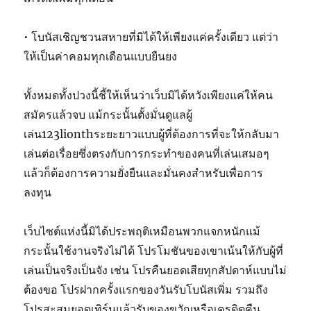
• โบนัสเชิญชวนสหายที่มิได้ให้เพียงแค่ครั้งเดียว แต่ว่า
ให้เป็นค่าคอมทุกเดือนแบบยืนยง
ทั้งหมดทั้งปวงนี้ชี้ให้เห็นว่าเว็บมิได้หวังเพียงแค่ให้คน
สมัครแล้วจบ แม้กระนั้นตั้งมั่นดูแลผู้
เล่น123lionthระยะยาวแบบผู้ที่ต้องการที่จะให้กลับมา
เล่นต่อเรื่อยซึ่งตรงกับการกระทำของคนที่เล่นเสมอๆ
แล้วก็ต้องการความยั่งยืนและมั่นคงสำหรับเพื่อการ
ลงทุน
เว็บไซต์แห่งนี้มิได้ประพฤติเหมือนพวกแจกหนักแม้
กระนั้นใช้งานจริงไม่ได้ โปรโมชันของเขาเน้นให้กับผู้ที่
เล่นเป็นจริงเป็นจัง เช่น โปรคืนยอดเสียทุกสัปดาห์แบบไม่
ต้องขอ โปรฝากครั้งแรกของวันรับโบนัสเพิ่ม รวมถึง
โปรสะสมยอดเทิร์นแล้วรับของขวัญหรือเครดิตคืน